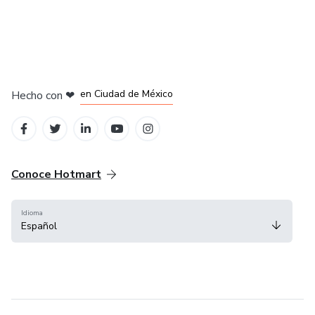
en Bogotá
en Amsterdam
en Madrid
en Ciudad de México
Hecho con
❤
en Belo Horizonte
Conoce Hotmart
Idioma
Español