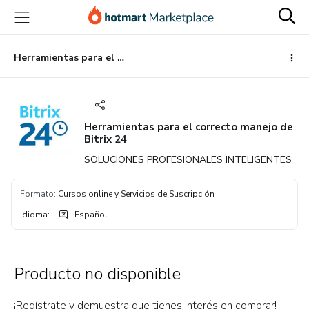
Ir
Ir
Ir
al
a
al
contenido
la
pie
principal
página
de
Herramientas para el correcto manejo de Bitrix 24
de
página
pago
Herramientas para el correcto manejo de
Bitrix 24
SOLUCIONES PROFESIONALES INTELIGENTES
Formato
:
Cursos online y Servicios de Suscripción
Idioma
:
Español
Producto no disponible
¡Regístrate y demuestra que tienes interés en comprar!