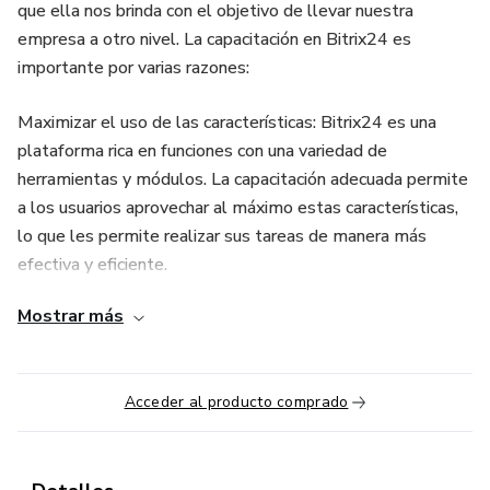
que ella nos brinda con el objetivo de llevar nuestra
empresa a otro nivel. La capacitación en Bitrix24 es
importante por varias razones:
Maximizar el uso de las características: Bitrix24 es una
plataforma rica en funciones con una variedad de
herramientas y módulos. La capacitación adecuada permite
a los usuarios aprovechar al máximo estas características,
lo que les permite realizar sus tareas de manera más
efectiva y eficiente.
Mostrar más
Evitar errores y malentendidos: Sin una capacitación
adecuada, es fácil cometer errores al utilizar la plataforma,
lo que puede llevar a malentendidos, pérdida de datos o
Acceder al producto comprado
ineficiencia en los procesos. La capacitación ayuda a
minimizar estos problemas al garantizar que los usuarios
comprendan cómo funciona Bitrix24 y cómo realizar tareas