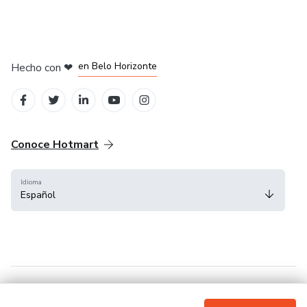
en Ciudad de México
en Bogotá
en Amsterdam
en Madrid
en Belo Horizonte
Hecho con
❤
Conoce Hotmart
Idioma
Español
FAQ
Términos
Privacidad
Cookies