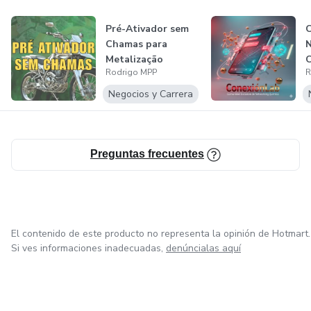
Pré-Ativador sem
Chamas para
N
Metalização
Rodrigo MPP
R
E
Negocios y Carrera
Preguntas frecuentes
El contenido de este producto no representa la opinión de Hotmart.
Si ves informaciones inadecuadas,
denúncialas aquí