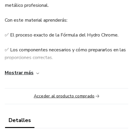
metálico profesional.
Con este material aprenderás:
✅ El proceso exacto de la Fórmula del Hydro Chrome.
✅ Los componentes necesarios y cómo prepararlos en las
proporciones correctas.
✅ Aplicación en diferentes superficies: metal, plástico,
Mostrar más
vidrio y más.
✅ Estrategias para ofrecer el servicio en tu ciudad y
Acceder al producto comprado
generar ingresos adicionales.
✅ Consejos para iniciar tu propio negocio con baja inversión
Detalles
y alta rentabilidad.