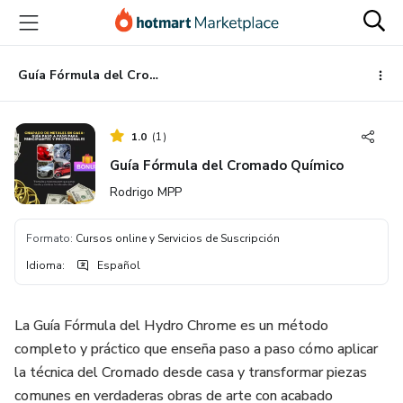
Ir
Ir
Ir
al
a
al
contenido
la
pie
principal
página
de
Guía Fórmula del Cromado Químico
de
página
pago
1.0
(
1
)
Guía Fórmula del Cromado Químico
Rodrigo MPP
Formato
:
Cursos online y Servicios de Suscripción
Idioma
:
Español
La Guía Fórmula del Hydro Chrome es un método
completo y práctico que enseña paso a paso cómo aplicar
la técnica del Cromado desde casa y transformar piezas
comunes en verdaderas obras de arte con acabado