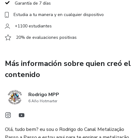
Garantía de 7 días
Ya son cientos de personas en más de ocho países que
Estudia a tu manera y en cualquier dispositivo
aplican esta metodología y construyen una nueva fuente
de ingresos trabajando de forma independiente.
+1100 estudiantes
20% de evaluaciones positivas
💡 Si buscas independencia financiera, un oficio innovador y
un mercado con poca competencia, esta guía es tu primer
paso.
Más información sobre quien creó el
contenido
Rodrigo MPP
6 Año Hotmarter
Olá, tudo bem? eu sou o Rodrigo do Canal Metalização
Passo a Passo e estou aqui para te ensinar a metalização