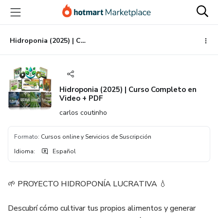
Ir
Ir
Ir
al
a
al
contenido
la
pie
principal
página
de
Hidroponia (2025) | Curso Completo en Video + PDF
de
página
pago
Hidroponia (2025) | Curso Completo en
Video + PDF
carlos coutinho
Formato
:
Cursos online y Servicios de Suscripción
Idioma
:
Español
🌱 PROYECTO HIDROPONÍA LUCRATIVA 💧
Descubrí cómo cultivar tus propios alimentos y generar