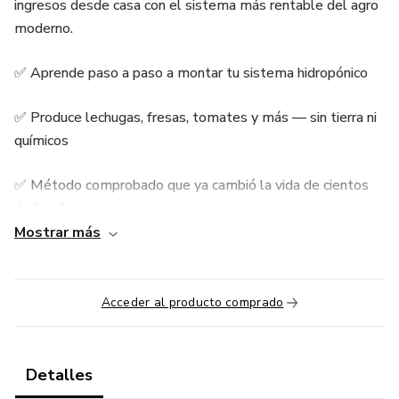
ingresos desde casa con el sistema más rentable del agro
moderno.
✅ Aprende paso a paso a montar tu sistema hidropónico
✅ Produce lechugas, fresas, tomates y más — sin tierra ni
químicos
✅ Método comprobado que ya cambió la vida de cientos
de familias
Mostrar más
✅ Ideal para pequeños espacios, patios o balcones
🚀 Conviértete en un productor rentable desde tu hogar y
Acceder al producto comprado
aprovecha el auge de la agricultura sustentable.
📚 Acceso 100% online — comenzá hoy mismo.
Detalles