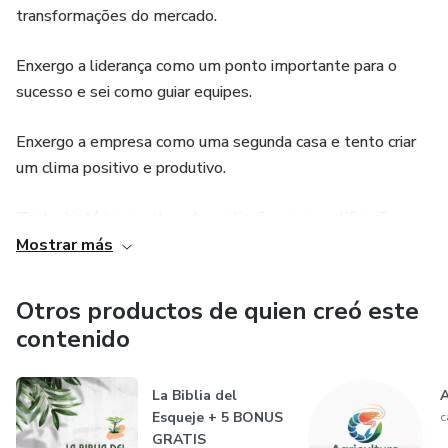
transformações do mercado.
Enxergo a liderança como um ponto importante para o
sucesso e sei como guiar equipes.
Enxergo a empresa como uma segunda casa e tento criar
um clima positivo e produtivo.
Tenho histórico positivo de avaliações nas qualificações e
busco a excelência em qualquer atividade profissional.
Mostrar más
Busco unir meus conhecimentos ao da equipe e criar um
Otros productos de quien creó este
ambiente positivo e de alto padrão.
contenido
Estou em constante busca por capacitação e além da
graduação, fiz cursos nas áreas de: XXX e ZZZ
La Biblia del
A
Esqueje + 5 BONUS
c
GRATIS
Meu histórico engloba projetos grandes e com o