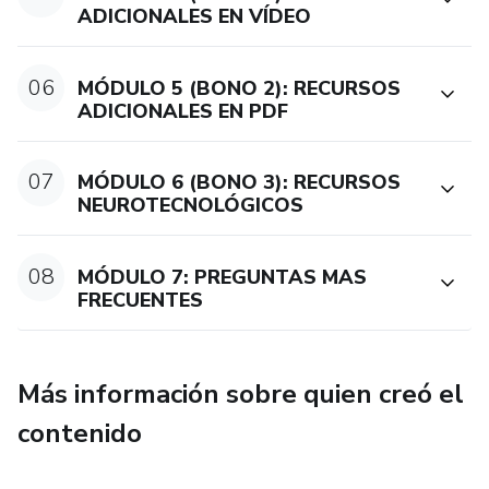
ADICIONALES EN VÍDEO
Conocerás herramientas neurotecnológicas que favorezcan
el aprendizaje de la lectura y escritura en tus hijos.
06
MÓDULO 5 (BONO 2): RECURSOS
ADICIONALES EN PDF
Accederás a estrategias para potenciar aprendizajes en tus
hijos a través de rutinas, canto, baile, actividad física, juego,
entre otros.
07
MÓDULO 6 (BONO 3): RECURSOS
NEUROTECNOLÓGICOS
Aprenderás a aplicar todo el conocimiento que tenemos
preparado para ti de manera fácil y rápida.
08
MÓDULO 7: PREGUNTAS MAS
FRECUENTES
Accederás al certificado avalado por Hotmart y Seminarios
Online.
Más información sobre quien creó el
contenido