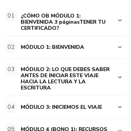
Sabrás desde qué edad y cómo iniciar el proceso de lectura
01
¿CÓMO OB MÓDULO 1:
y escritura de tu hijo.
BIENVENIDA 3 páginasTENER TU
CERTIFICADO?
Descubrirás, a través de principios de neuroeducación, cómo
funciona el cerebro y cómo se generan de una mejor
02
MÓDULO 1: BIENVENIDA
manera los aprendizajes en tus hijos.
Aprenderás a desarrollar las habilidades cognitivas
03
MÓDULO 2: LO QUE DEBES SABER
necesarias para consolidar cualquier aprendizaje en la etapa
ANTES DE INICIAR ESTE VIAJE
escolar de tu hijo.
HACIA LA LECTURA Y LA
ESCRITURA
Lograrás que tu hijo desarrolle amor y motivación por los
aprendizajes guiados.
04
MÓDULO 3: INICIEMOS EL VIAJE
Favorecerás procesos de autonomía e independencia en la
educación de tus hijos.
05
MÓDULO 4 (BONO 1): RECURSOS