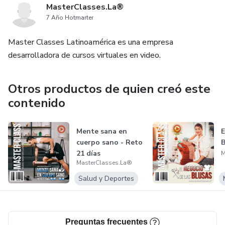
MasterClasses.La®
7 Año Hotmarter
Master Classes Latinoamérica es una empresa
desarrolladora de cursos virtuales en video.
Otros productos de quien creó este
contenido
Mente sana en
E
cuerpo sano - Reto
B
21 días
M
MasterClasses.La®
Salud y Deportes
Preguntas frecuentes