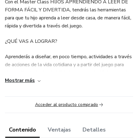
Con el Master Class HIJOS APRENDIENDO A LEER DE
FORMA FÁCIL Y DIVERTIDA, tendrás las herramientas
para que tu hijo aprenda a leer desde casa, de manera fácil,
rápida y divertida a través del juego.
¿QUÉ VAS A LOGRAR?
Aprenderás a diseñar, en poco tiempo, actividades a través
de acciones de la vida cotidiana y a partir del juego para
desarrollar todas las habilidades neuropsicológicas previas
Mostrar más
que se requieren para tener éxito en la consolidación del
proceso de lectura y escritura.
Conocerás la importancia de desarrollar procesos de
Acceder al producto comprado
lectura y escritura en tus hijos.
Conocerás el método adecuado para enseñar a leer y
Contenido
Ventajas
Detalles
escribir a tu hijo.