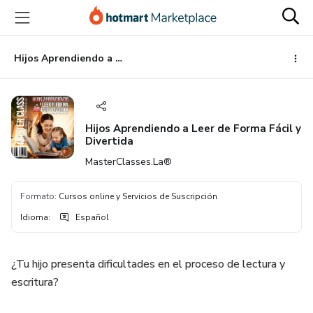
Ir
Ir
Ir
al
a
al
contenido
la
pie
principal
página
de
Hijos Aprendiendo a Leer de Forma Fácil y Divertida
de
página
pago
Hijos Aprendiendo a Leer de Forma Fácil y
Divertida
MasterClasses.La®
Formato
:
Cursos online y Servicios de Suscripción
Idioma
:
Español
¿Tu hijo presenta dificultades en el proceso de lectura y
escritura?