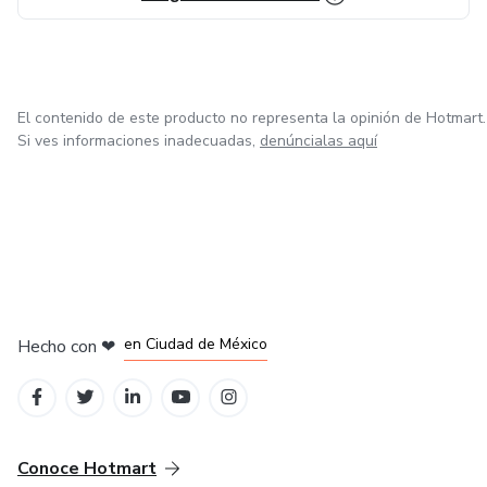
El contenido de este producto no representa la opinión de Hotmart.
Si ves informaciones inadecuadas,
denúncialas aquí
en Bogotá
en Amsterdam
en Madrid
en Ciudad de México
Hecho con
❤
en Belo Horizonte
Conoce Hotmart