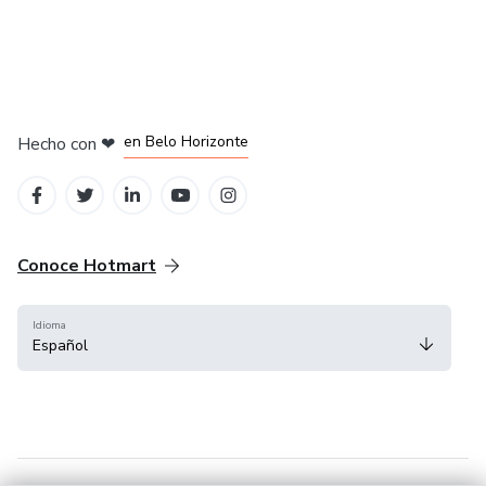
en Ciudad de México
en Bogotá
en Amsterdam
en Madrid
en Belo Horizonte
Hecho con
❤
Conoce Hotmart
Idioma
Español