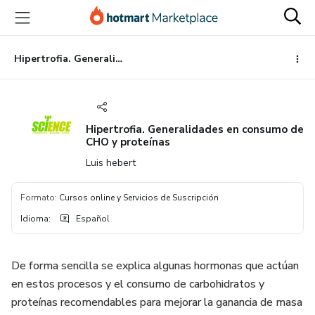
Ir
Ir
Ir
al
a
al
contenido
la
pie
principal
página
de
Hipertrofia. Generalidades en consumo de CHO y proteínas
de
página
pago
Hipertrofia. Generalidades en consumo de
CHO y proteínas
Luis hebert
Formato
:
Cursos online y Servicios de Suscripción
Idioma
:
Español
De forma sencilla se explica algunas hormonas que actúan
en estos procesos y el consumo de carbohidratos y
proteínas recomendables para mejorar la ganancia de masa