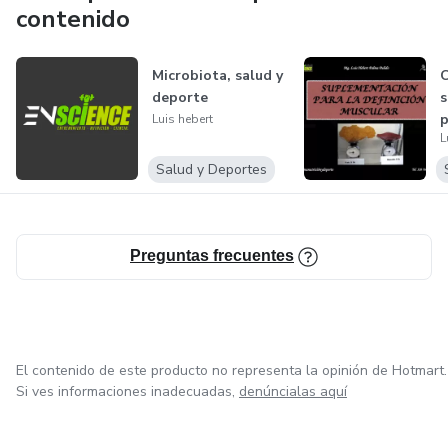
contenido
Microbiota, salud y
C
deporte
s
p
Luis hebert
L
m
Salud y Deportes
Preguntas frecuentes
El contenido de este producto no representa la opinión de Hotmart.
Si ves informaciones inadecuadas,
denúncialas aquí