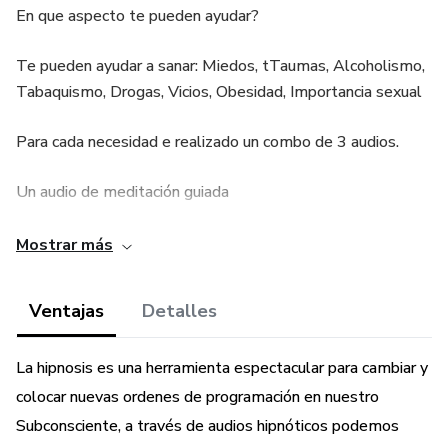
En que aspecto te pueden ayudar?
Te pueden ayudar a sanar: Miedos, tTaumas, Alcoholismo,
Tabaquismo, Drogas, Vicios, Obesidad, Importancia sexual
Para cada necesidad e realizado un combo de 3 audios.
Un audio de meditación guiada
Un audio de programación del subconsciente
Mostrar más
Un audio de limpieza subconsciente llamado biofusión y de
Ventajas
Detalles
regalo una sesión virtual de hipnosis conmigo
También podrán acceder a mi canal de telegran donde
La hipnosis es una herramienta espectacular para cambiar y
podrán hacerme consultas y tendrán más información
colocar nuevas ordenes de programación en nuestro
Subconsciente, a través de audios hipnóticos podemos