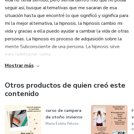
vida no tenía sentido, pero sentía dentro mío que no podía
seguir así, busque alternativas que me sacaran de esa
situación hasta que encontré lo que significó y significa para
mi la mejor alternativa, la hipnosis. la hipnosis cambio mi
vida y gracias a ella puedo ayudar a cambiar la vida de otras
personas. La hipnosis es proceso de adquisición sobre la
mente Subconsciente de una persona. La hipnosis sirve
para (adelgazar, sama...
Mostrar más
Otros productos de quien creó este
contenido
curso de campera
H
de otoño invierno
v
c
María Estela Pelozo
M
p