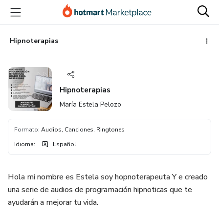
Ir
Ir
Ir
al
a
al
contenido
la
pie
principal
página
de
Hipnoterapias
de
página
pago
Hipnoterapias
María Estela Pelozo
Formato
:
Audios, Canciones, Ringtones
Idioma
:
Español
Hola mi nombre es Estela soy hopnoterapeuta Y e creado
una serie de audios de programación hipnoticas que te
ayudarán a mejorar tu vida.