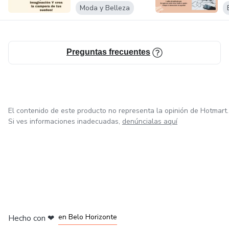
Moda y Belleza
Preguntas frecuentes
El contenido de este producto no representa la opinión de Hotmart.
Si ves informaciones inadecuadas,
denúncialas aquí
en Ciudad de México
en Bogotá
en Amsterdam
en Madrid
en Belo Horizonte
Hecho con
❤