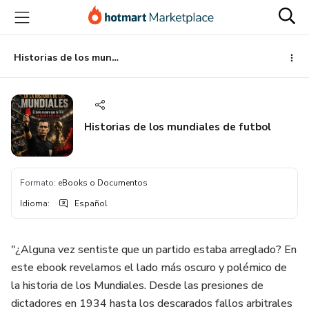
Ir
Ir
Ir
al
a
al
contenido
la
pie
principal
página
de
Historias de los mundiales de futbol
de
página
pago
Historias de los mundiales de futbol
Formato
:
eBooks o Documentos
Idioma
:
Español
"¿Alguna vez sentiste que un partido estaba arreglado? En
este ebook revelamos el lado más oscuro y polémico de
la historia de los Mundiales. Desde las presiones de
dictadores en 1934 hasta los descarados fallos arbitrales