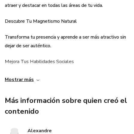
atraer y destacar en todas las áreas de tu vida.
estar.
Descubre Tu Magnetismo Natural
Transforma tu presencia y aprende a ser más atractivo sin
dejar de ser auténtico.
Mejora Tus Habilidades Sociales
Consejos prácticos para construir conexiones genuinas y
Mostrar más
destacar en cualquier entorno social.
Más información sobre quien creó el
Adopta una Mentalidad de Abundancia
contenido
Supera el miedo al fracaso y aprende a convertir desafíos
en oportunidades.
Alexandre