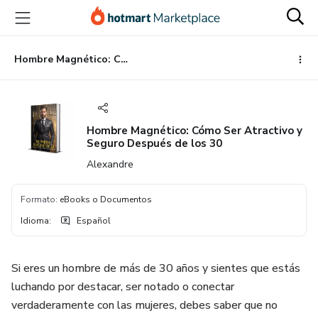
Ir
Ir
Ir
al
a
al
contenido
la
pie
principal
página
de
Hombre Magnético: Cómo Ser Atractivo y Seguro Después de los 30
de
página
pago
Hombre Magnético: Cómo Ser Atractivo y
Seguro Después de los 30
Alexandre
Formato
:
eBooks o Documentos
Idioma
:
Español
Si eres un hombre de más de 30 años y sientes que estás
luchando por destacar, ser notado o conectar
verdaderamente con las mujeres, debes saber que no