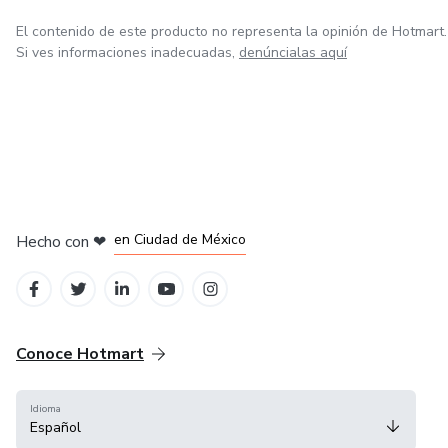
El contenido de este producto no representa la opinión de Hotmart.
Si ves informaciones inadecuadas,
denúncialas aquí
en Bogotá
en Amsterdam
en Madrid
en Ciudad de México
Hecho con
❤
en Belo Horizonte
Conoce Hotmart
Idioma
Español