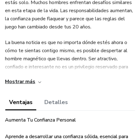
estás solo. Muchos hombres enfrentan desafíos similares
en esta etapa de la vida. Las responsabilidades aumentan,
la confianza puede flaquear y parece que las reglas del
juego han cambiado desde tus 20 años.
La buena noticia es que no importa dónde estés ahora o
cómo te sientas contigo mismo, es posible despertar al
hombre magnético que llevas dentro. Ser atractivo,
confiado e interesante no es un privilegio reservado para
unos pocos; es algo que cualquier hombre puede
Mostrar más
desarrollar con las herramientas y la mentalidad adecuada.
Este ebook ha sido creado para ayudarte a entender y
Ventajas
Detalles
dominar los aspectos fundamentales de la confianza
masculina y la atracción. No se trata de usar trucos o
Aumenta Tu Confianza Personal
fórmulas preestablecidas. Aquí aprenderás a ser una
versión más auténtica y magnética de ti mismo, alguien
Aprende a desarrollar una confianza sólida, esencial para
que las mujeres no solo admiran, sino con quien desean