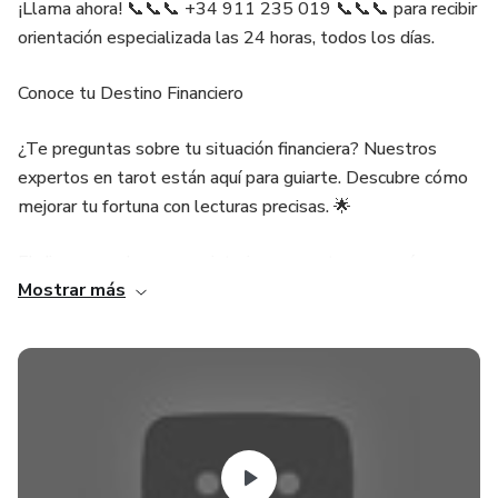
¡Llama ahora! 📞📞📞 +34 911 235 019 📞📞📞 para recibir
orientación especializada las 24 horas, todos los días.
Conoce tu Destino Financiero
¿Te preguntas sobre tu situación financiera? Nuestros
expertos en tarot están aquí para guiarte. Descubre cómo
mejorar tu fortuna con lecturas precisas. 🌟
El dinero puede ser un misterio, pero estamos aquí para
Mostrar más
aclarar tus dudas. Con el servicio de tarot, encontrarás
respuestas a tus preguntas financieras más apremiantes.
👁️
Tu Riqueza en el Horizonte
Nuestros videntes expertos son maestros en interpretar
las señales cósmicas. 🌠 Descubre cómo puedes mejorar