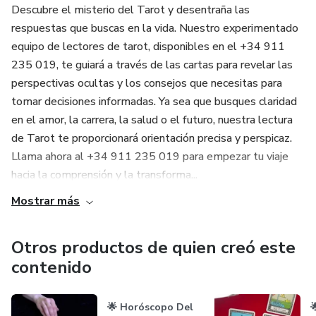
Descubre el misterio del Tarot y desentraña las
Toma el Control de tus Finanzas
respuestas que buscas en la vida. Nuestro experimentado
equipo de lectores de tarot, disponibles en el +34 911
Descubre cómo puedes tomar las riendas de tu destino
235 019, te guiará a través de las cartas para revelar las
financiero. Nuestros expertos tarotistas te ayudarán a
perspectivas ocultas y los consejos que necesitas para
comprender y mejorar tus perspectivas económicas. 🚀
tomar decisiones informadas. Ya sea que busques claridad
en el amor, la carrera, la salud o el futuro, nuestra lectura
No esperes más para desbloquear tu fortuna financiera.
de Tarot te proporcionará orientación precisa y perspicaz.
Llama ahora al 📞📞📞 +34 911 235 019 📞📞📞 para
Llama ahora al +34 911 235 019 para empezar tu viaje
empezar a transformar tus finanzas. 💼
hacia la comprensión y la transforma...
Resumen
Mostrar más
En el mundo de las finanzas, siempre es útil tener una guía.
Otros productos de quien creó este
Nuestro servicio de tarot está diseñado para ofrecerte
contenido
orientación y respuestas precisas sobre tu futuro financiero.
No importa cuándo lo necesites, estamos disponibles las
24 horas, todos los días. Llama a
🌟 Horóscopo Del
