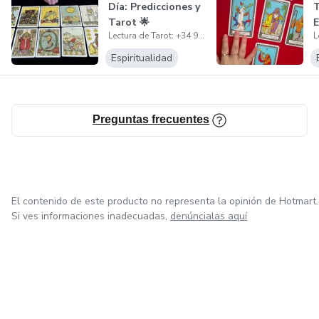
Día: Predicciones y
T
Tarot 🌟
E
Lectura de Tarot: +34 911 235 019
R
T
Espiritualidad
Preguntas frecuentes
El contenido de este producto no representa la opinión de Hotmart.
Si ves informaciones inadecuadas,
denúncialas aquí