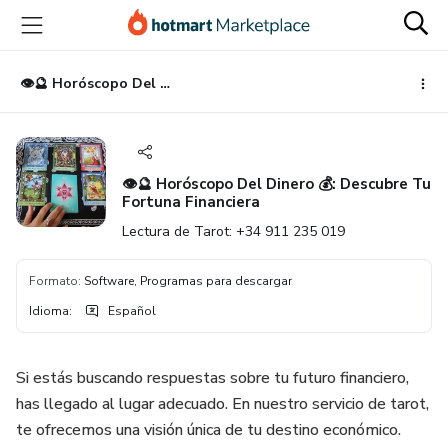
Ir
Ir
Ir
al
a
al
contenido
la
pie
principal
página
de
👁️🔮 Horóscopo Del Dinero 💰: Descubre Tu Fortuna Financiera
de
página
pago
👁️🔮 Horóscopo Del Dinero 💰: Descubre Tu
Fortuna Financiera
Lectura de Tarot: +34 911 235 019
Formato
:
Software, Programas para descargar
Idioma
:
Español
Si estás buscando respuestas sobre tu futuro financiero,
has llegado al lugar adecuado. En nuestro servicio de tarot,
te ofrecemos una visión única de tu destino económico.