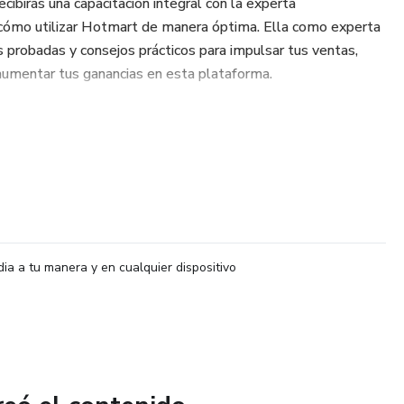
ecibirás una capacitación integral con la experta
o utilizar Hotmart de manera óptima. Ella como experta
s probadas y consejos prácticos para impulsar tus ventas,
aumentar tus ganancias en esta plataforma.
mpañamiento personalizado a través de WhatsApp durante
ponible para responder tus preguntas, brindarte orientación
 cualquier obstáculo que encuentres en el camino hacia el
stro de tu progreso y aplicar lo aprendido de manera
 cuaderno de trabajo (workbook) imprimible. Este cuaderno te
dia a tu manera y en cualquier dispositivo
 realizar seguimiento de tus acciones y optimizar la estrategia
 estrategia personalizada que se adaptará a tus necesidades y
art. Antes de comenzar el programa, evaluara tus fortalezas
tas individuales. Con esta información, te proporcionara una