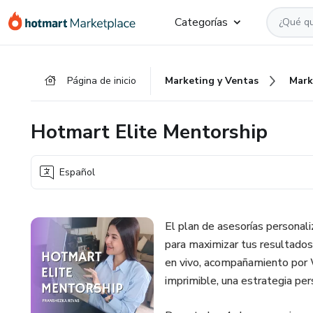
Ir
Ir
Ir
Categorías
al
a
al
contenido
la
pie
principal
página
de
Página de inicio
Marketing y Ventas
Mark
de
página
pago
Hotmart Elite Mentorship
Español
El plan de asesorías personal
para maximizar tus resultados
en vivo, acompañamiento por 
imprimible, una estrategia per