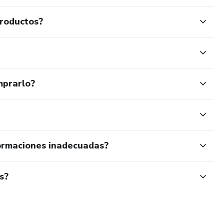
productos?
mprarlo?
ormaciones inadecuadas?
s?