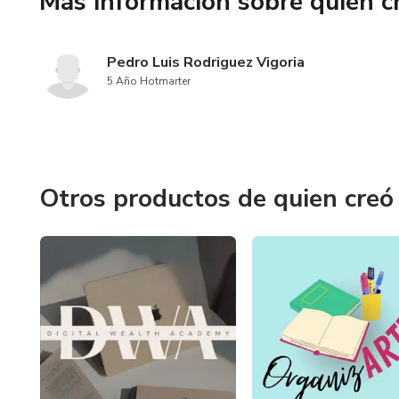
Más información sobre quien c
estrategia personalizada dise
tus objetivos con éxito.
Pedro Luis Rodriguez Vigoria
5 Año Hotmarter
En resumen, el plan de asesor
proporcionará los conocimient
esta plataforma de marketing 
mayor éxito en Hotmart con F
Otros productos de quien creó