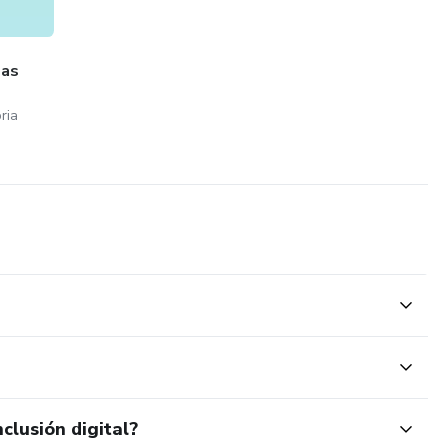
las
ria
clusión digital?