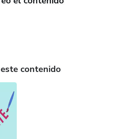
reó el contenido
ñada para maximizar tu rendimiento en Hotmart y alcanzar
ías para Hotmart es una solución integral que te
os, el apoyo y las herramientas necesarias para destacarte en
digital. ¡Prepárate para aumentar tus ventas y lograr un
ranshezka Rivas y su ayuda experta!
 este contenido