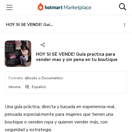
Ir
Ir
Ir
al
a
al
contenido
la
pie
principal
página
de
HOY SI SE VENDE! Guía practica para vender mas y sin pena en tu boutique
de
página
pago
HOY SI SE VENDE! Guía practica para
vender mas y sin pena en tu boutique
Formato
:
eBooks o Documentos
Idioma
:
Español
Una guía práctica, directa y basada en experiencia real,
pensada especialmente para mujeres que tienen una
boutique o venden ropa y quieren vender más, con
seguridad y estrategia.