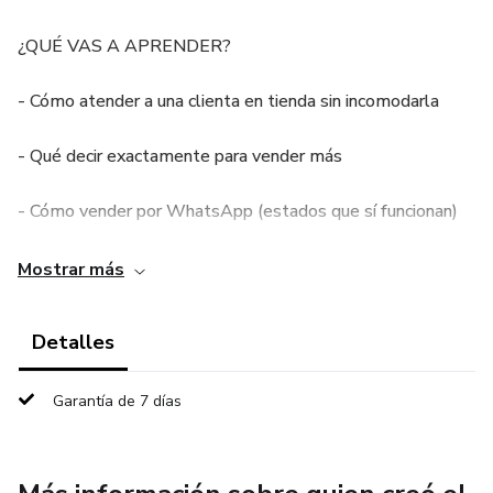
¿QUÉ VAS A APRENDER?
- Cómo atender a una clienta en tienda sin incomodarla
- Qué decir exactamente para vender más
- Cómo vender por WhatsApp (estados que sí funcionan)
- Cómo dejar la pena al vender
Mostrar más
- Cómo elegir mejor tu mercancía
Detalles
- Cómo manejar apartados sin perder dinero
Garantía de 7 días
- Cómo poner precios correctamente
- Cómo dejar de perder ventas por no saber comunicar