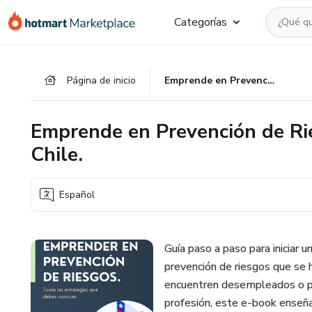
Ir
Ir
Ir
Categorías
al
a
al
contenido
la
pie
principal
página
de
Página de inicio
Emprende en Prevención de Riesgos, Tu Guía Para el Éxito en Chile.
de
página
pago
Emprende en Prevención de Rie
Chile.
Español
Guía paso a paso para iniciar 
prevención de riesgos que se 
encuentren desempleados o par
profesión, este e-book enseña