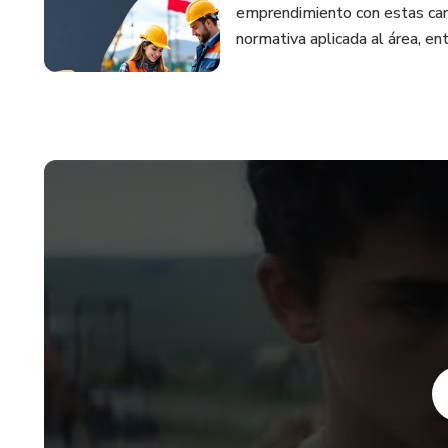
emprendimiento con estas carac
normativa aplicada al área, ent