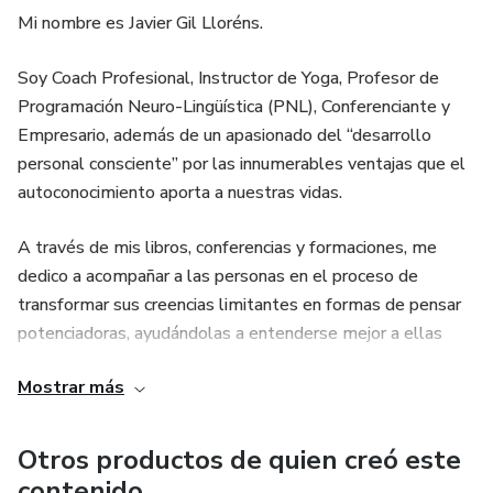
Mi nombre es Javier Gil Lloréns.
Soy Coach Profesional, Instructor de Yoga, Profesor de
Programación Neuro-Lingüística (PNL), Conferenciante y
Empresario, además de un apasionado del “desarrollo
personal consciente” por las innumerables ventajas que el
autoconocimiento aporta a nuestras vidas.
A través de mis libros, conferencias y formaciones, me
dedico a acompañar a las personas en el proceso de
transformar sus creencias limitantes en formas de pensar
potenciadoras, ayudándolas a entenderse mejor a ellas
mismas y a los demás a partir de la comprensión del
Mostrar más
funcionamiento de la valiosísima herramienta que poseen:
su mente, para que logren convertir sus pensamientos y
emociones en aliados que les permitan avanzar por la vida
Otros productos de quien creó este
con optimismo, confianza, alegría y determinación.
contenido