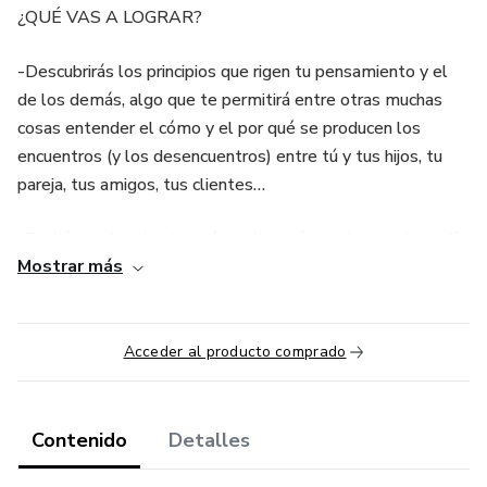
¿QUÉ VAS A LOGRAR?
-Descubrirás los principios que rigen tu pensamiento y el
de los demás, algo que te permitirá entre otras muchas
cosas entender el cómo y el por qué se producen los
encuentros (y los desencuentros) entre tú y tus hijos, tu
pareja, tus amigos, tus clientes…
-Podrás evaluar hasta qué grado están evolucionadas a día
Mostrar más
de hoy tus habilidades de comunicación, y partir del punto
en el que te encuentres, hacer que den un salto
espectacular.
Acceder al producto comprado
-Comprenderás que seas o no vendedor profesional,
constantemente estás “vendiendo” a los demás la bondad
de tus ideas, de tus sugerencias, de tus opiniones, de tus
Contenido
Detalles
decisiones…