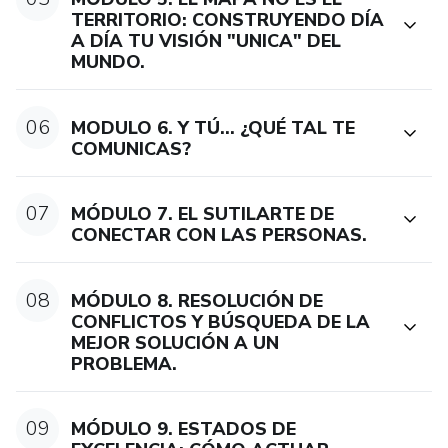
TERRITORIO: CONSTRUYENDO DÍA
A DÍA TU VISIÓN "UNICA" DEL
-Aprenderás a escuchar de forma activa y a generar
MUNDO.
confianza gracias al rapport o empatía.
-Descubrirás que, como afirma Anthony Robbins (referencia
06
MODULO 6. Y TÚ... ¿QUÉ TAL TE
mundial en el campo del desarrollo personal y las finanzas)
COMUNICAS?
el alcance de tus logros en el terreno personal o
profesional, tiene una relación directa con tus Habilidades
07
MÓDULO 7. EL SUTILARTE DE
de Comunicación.
CONECTAR CON LAS PERSONAS.
Todo esto y mucho más es lo que voy a enseñarte, y el
paso a paso lo encontrarás en esta formación.
08
MÓDULO 8. RESOLUCIÓN DE
CONFLICTOS Y BÚSQUEDA DE LA
MEJOR SOLUCIÓN A UN
PROBLEMA.
09
MÓDULO 9. ESTADOS DE