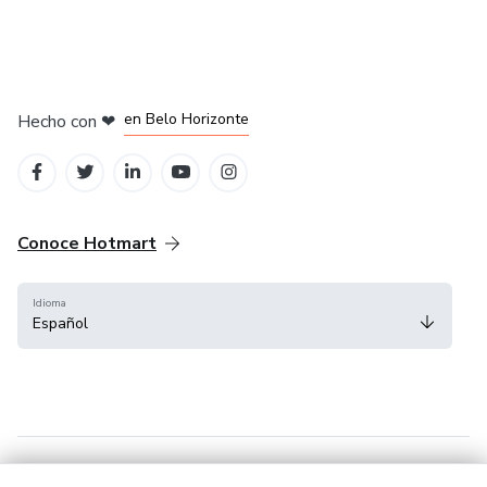
en Ciudad de México
en Bogotá
en Amsterdam
en Madrid
en Belo Horizonte
Hecho con
❤
Conoce Hotmart
Idioma
Español