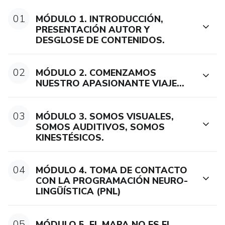
-Aprenderás a crear un clima de entendimiento y confianza,
01
MÓDULO 1. INTRODUCCIÓN,
y a acompañar y guiar a otros en su proceso de decisión: a
PRESENTACIÓN AUTOR Y
DESGLOSE DE CONTENIDOS.
tus clientes, a tus hijos, a tus alumnos, a tus afiliados…
-Tomarás contacto con la PNL, una apasionante disciplina
02
MÓDULO 2. COMENZAMOS
que ha sido definida como el manual de instrucciones de
NUESTRO APASIONANTE VIAJE...
nuestra propia mente. Descubrirás sus Premisas Básicas y
sus infinitas aplicaciones en tu día a día.
03
MÓDULO 3. SOMOS VISUALES,
SOMOS AUDITIVOS, SOMOS
-Sabrás cómo abordar y desactivar los conflictos llevando
KINESTÉSICOS.
sutilmente a las partes enfrentadas hacia puntos de
encuentro.
04
MÓDULO 4. TOMA DE CONTACTO
CON LA PROGRAMACIÓN NEURO-
-Conocerás una herramienta que se volverá imprescindible
LINGÜÍSTICA (PNL)
para ti a partir de ahora relacionada con la toma de
decisiones y con la búsqueda de la mejor solución a
cualquier problema.
05
MÓDULO 5. EL MAPA NO ES EL