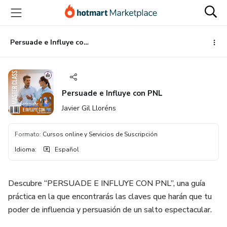
Ir
Ir
Ir
al
a
al
contenido
la
pie
principal
página
de
Persuade e Influye con PNL
de
página
pago
Persuade e Influye con PNL
Javier Gil Lloréns
Formato
:
Cursos online y Servicios de Suscripción
Idioma
:
Español
Descubre “PERSUADE E INFLUYE CON PNL”, una guía
práctica en la que encontrarás las claves que harán que tu
poder de influencia y persuasión de un salto espectacular.