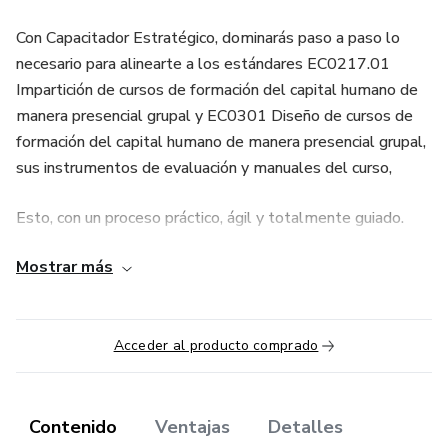
Con Capacitador Estratégico, dominarás paso a paso lo
necesario para alinearte a los estándares EC0217.01
Impartición de cursos de formación del capital humano de
manera presencial grupal y EC0301 Diseño de cursos de
formación del capital humano de manera presencial grupal,
sus instrumentos de evaluación y manuales del curso,
Esto, con un proceso práctico, ágil y totalmente guiado.
Mostrar más
Este programa está diseñado para personas que desean
avanzar a su ritmo, con acceso 24/7 al contenido y
acompañamiento semanal en vivo para resolver dudas,
validar productos y asegurar un avance real hacia su
Acceder al producto comprado
evaluación.
👉 Importante: Este curso corresponde a la alineación,
Contenido
Ventajas
Detalles