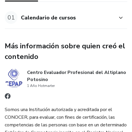
desarrollo de productos, revisión y evaluación del
participante.
01
Calendario de cursos
El certificado oficial SEP–CONOCER se tramita aparte una
vez concluido el proceso de manera competente.
Más información sobre quien creó el
🟣 ¿Qué incluye el curso?
contenido
✔ Acceso inmediato a videos pregrabados
Centro Evaluador Profesional del Altiplano
✔ Lecciones claras, prácticas y fáciles de seguir
Potosino
1 Año Hotmarter
✔ Plantillas, formatos y ejemplos de productos
✔ Actividades guiadas paso a paso
Somos una Institución autorizada y acreditada por el
CONOCER, para evaluar, con fines de certificación, las
✔ Revisión personalizada de productos
competencias de las personas con base en un determinado