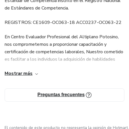
Estándar de Competencia inscrito en el Registro Nacional
✔ 1 sesión de asesoría en vivo por semana
de Estándares de Competencia.
✔ Acceso durante 1 año para ver y repasar
REGISTROS: CE1609-OC063-18 ACC0237-OC063-22
✔ Grupo de soporte y acompañamiento
En Centro Evaluador Profesional del Altiplano Potosino,
✔ Evaluación del participante al finalizar
nos comprometemos a proporcionar capacitación y
certificación de competencias laborales, Nuestro cometido
🟣 ¿Qué vas a aprender?
es facilitar a los individuos la adquisición de habilidades
relevantes y actualizadas que les permitan alcanzar un
Durante estas 4 semanas aprenderás a:
Mostrar más
mejor desarrollo laboral y personal, promoviendo así la
movilidad social.
✅ Diseñar un curso completo siguiendo el estándar
EC0301
Preguntas frecuentes
✅ Elaborar todos los productos requeridos:
– Guion instruccional
El contenido de este producto no representa la opinión de Hotmart.