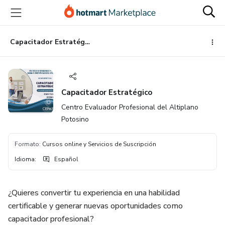
Ir
Ir
Ir
al
a
al
contenido
la
pie
principal
página
de
Capacitador Estratégico
de
página
pago
Capacitador Estratégico
Centro Evaluador Profesional del Altiplano
Potosino
Formato
:
Cursos online y Servicios de Suscripción
Idioma
:
Español
¿Quieres convertir tu experiencia en una habilidad
certificable y generar nuevas oportunidades como
capacitador profesional?