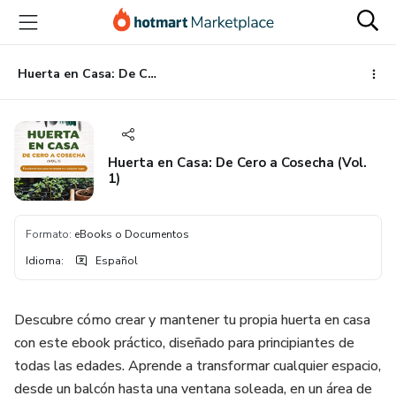
Ir
Ir
Ir
al
a
al
contenido
la
pie
principal
página
de
Huerta en Casa: De Cero a Cosecha (Vol. 1)
de
página
pago
Huerta en Casa: De Cero a Cosecha (Vol.
1)
Formato
:
eBooks o Documentos
Idioma
:
Español
Descubre cómo crear y mantener tu propia huerta en casa
con este ebook práctico, diseñado para principiantes de
todas las edades. Aprende a transformar cualquier espacio,
desde un balcón hasta una ventana soleada, en un área de