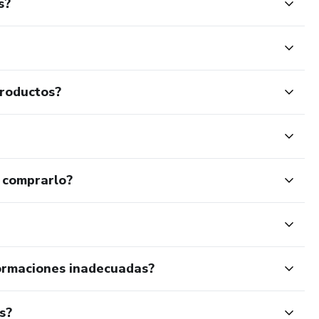
s?
productos?
 comprarlo?
ormaciones inadecuadas?
s?