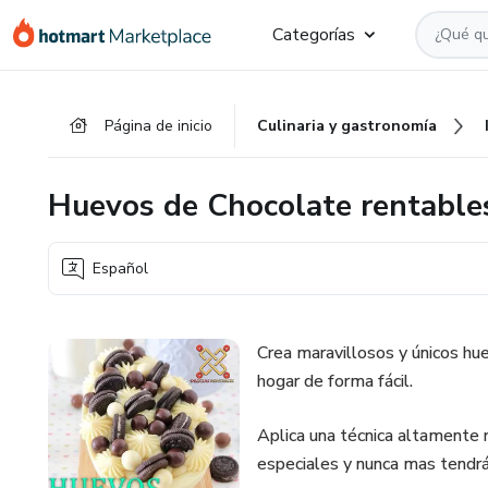
Ir
Ir
Ir
Categorías
al
a
al
contenido
la
pie
principal
página
de
Página de inicio
Culinaria y gastronomía
de
página
pago
Huevos de Chocolate rentable
Español
Crea maravillosos y únicos h
hogar de forma fácil.
Aplica una técnica altamente 
especiales y nunca mas tendr