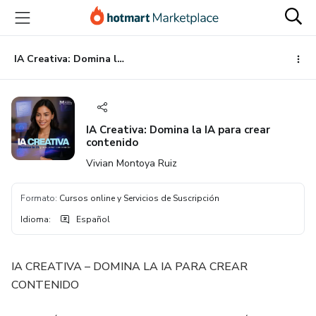
Ir
Ir
Ir
al
a
al
contenido
la
pie
principal
página
de
IA Creativa: Domina la IA para crear contenido
de
página
pago
IA Creativa: Domina la IA para crear
contenido
Vivian Montoya Ruiz
Formato
:
Cursos online y Servicios de Suscripción
Idioma
:
Español
IA CREATIVA – DOMINA LA IA PARA CREAR
CONTENIDO