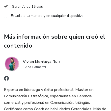
ChatGPT y quieren ir más allá, buscan elevar la calidad
Garantía de 15 días
visual y necesitan producir profesionalmente con poco
Estudia a tu manera y en cualquier dispositivo
tiempo y recursos.
📚 ¿QUÉ APRENDERÁS?
Más información sobre quien creó el
Cómo usar herramientas de IA creativa (texto, imagen, voz
contenido
y video) para crear contenido profesional en minutos, con un
método práctico aplicable desde el primer día.
Vivian Montoya Ruiz
📦 CONTENIDO DEL CURSO:
3 Año Hotmarter
• Introducción a IA creativa
Experta en liderazgo y éxito profesional, Master en
• Taller y demostraciones en vivo
Comunicación Estratégica, especialista en Gerencia
comercial y profesional en Comunicación, trilingüe.
• Herramientas de IA más allá de ChatGPT
Certificada como Coach de habilidades Gerenciales. Más de