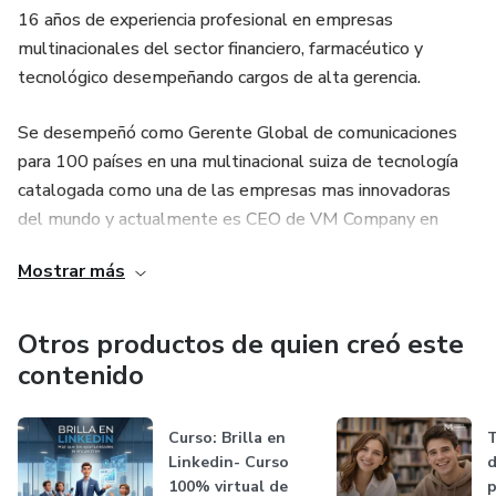
16 años de experiencia profesional en empresas
• Creación de avatares digitales
multinacionales del sector financiero, farmacéutico y
tecnológico desempeñando cargos de alta gerencia.
• Generación de voz natural
Se desempeñó como Gerente Global de comunicaciones
• Integración de IA en tu flujo de contenido
para 100 países en una multinacional suiza de tecnología
catalogada como una de las empresas mas innovadoras
📦 ¿QUÉ INCLUYE?
del mundo y actualmente es CEO de VM Company en
Sesión en vivo de 1 hora, acceso a la grabación,
Italia.
Mostrar más
demostraciones prácticas, contenido pregrabado, guía para
crear tu avatar de voz y video y acceso de por vida.
Otros productos de quien creó este
👨‍🏫 LOS EXPERTOS:
contenido
Laura Ocampo (Colombia): IA, automatización y
Curso: Brilla en
T
productividad.
Linkedin- Curso
d
100% virtual de
p