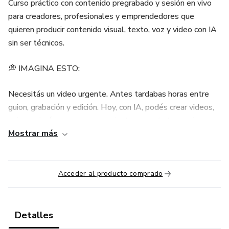
Curso práctico con contenido pregrabado y sesión en vivo
para creadores, profesionales y emprendedores que
quieren producir contenido visual, texto, voz y video con IA
sin ser técnicos.
💭 IMAGINA ESTO:
Necesitás un video urgente. Antes tardabas horas entre
guion, grabación y edición. Hoy, con IA, podés crear videos,
guiones, imágenes y voz en minutos usando tu propio
Mostrar más
avatar digital, sin estrés ni depender de un equipo. Solo
vos, tus ideas y la IA trabajando para acelerar tu
creatividad.
Acceder al producto comprado
👤 ¿PARA QUIÉN ES?
Para quienes crean contenido a diario, quieren generar
Detalles
textos, imágenes, narraciones o videos con IA, ya usan