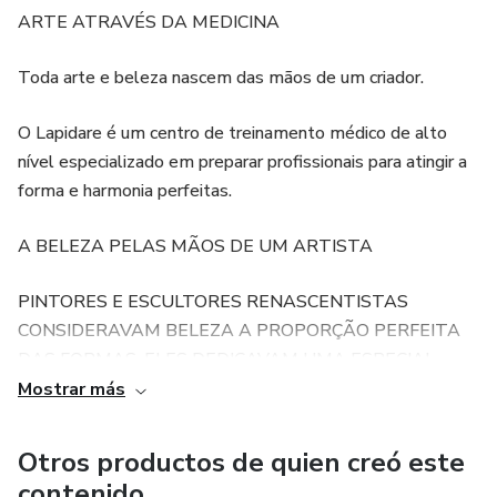
ARTE ATRAVÉS DA MEDICINA
Toda arte e beleza nascem das mãos de um criador.
O Lapidare é um centro de treinamento médico de alto
nível especializado em preparar profissionais para atingir a
forma e harmonia perfeitas.
A BELEZA PELAS MÃOS DE UM ARTISTA
PINTORES E ESCULTORES RENASCENTISTAS
CONSIDERAVAM BELEZA A PROPORÇÃO PERFEITA
DAS FORMAS. ELES DEDICAVAM UMA ESPECIAL
ATENÇÃO ÀS PARTES, EMBORA SEU TRABALHO
Mostrar más
FOSSE JULGADO PELO TODO.
Otros productos de quien creó este
ASSIM TAMBÉM É O TRABALHO DO LAPIDÁRIO:
contenido