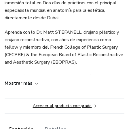
inmersión total en Dos días de prácticas con el principal
especialista mundial en anatomía para la estética,
directamente desde Dubai.
Aprenda con lo Dr. Matt STEFANELL, cirujano plástico y
cirujano reconstructivo, con años de experiencia como
fellow y miembro del French College of Plastic Surgery
(CFCPRE) & the European Board of Plastic Reconstructive
and Aesthetic Surgery (EBOPRAS).
Serán 2 días, con una clase práctica en cadáver fresco,
Mostrar más
centrándose en los inyectables para la armonización facial
completa. Además, será posible hacer preguntas con los
especialistas y conferencistas de renombre en toda
Acceder al producto comprado
Latinoamérica, y practicar con un paciente real en un hands
on.
No hay mejor forma de prepararse que poniendo en