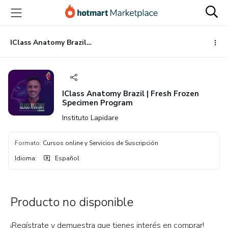
Ir
Ir
Ir
al
a
al
contenido
la
pie
principal
página
de
IClass Anatomy Brazil | Fresh Frozen Specimen Program
de
página
pago
IClass Anatomy Brazil | Fresh Frozen
Specimen Program
Instituto Lapidare
Formato
:
Cursos online y Servicios de Suscripción
Idioma
:
Español
Producto no disponible
¡Regístrate y demuestra que tienes interés en comprar!