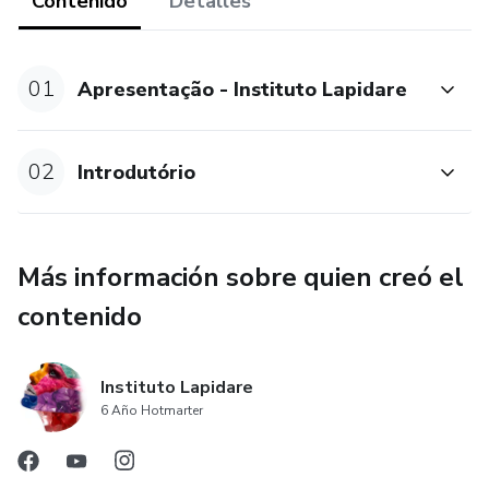
Contenido
Detalles
práctica los conocimientos en una oportunidad única, con
cadáveres frescos y el mentor adecuado. Todo esto crea
un ambiente seguro y controlado para aplicar técnicas y
01
Apresentação - Instituto Lapidare
observar posibles complicaciones de la vida cotidiana, con
el fin de evitarlas.
02
Introdutório
Más información sobre quien creó el
contenido
Instituto Lapidare
6 Año Hotmarter