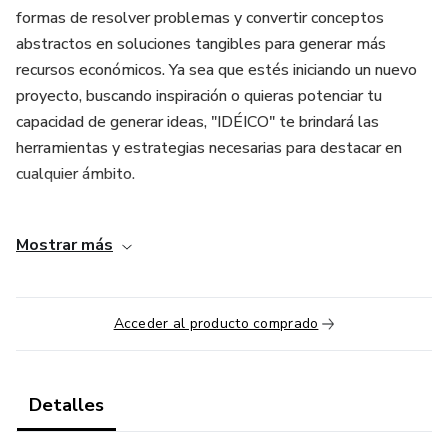
formas de resolver problemas y convertir conceptos
abstractos en soluciones tangibles para generar más
recursos económicos. Ya sea que estés iniciando un nuevo
proyecto, buscando inspiración o quieras potenciar tu
capacidad de generar ideas, "IDÉICO" te brindará las
herramientas y estrategias necesarias para destacar en
cualquier ámbito.
A lo largo del curso, te sumergirás en 11 clases, con sus
Mostrar más
correspondientes 11 PDF'S para que puedas poner orden a
las ideas, que contienen técnicas probadas de ideación y
desarrollo de conceptos, apoyadas por ejemplos prácticos
Acceder al producto comprado
y ejercicios interactivos que te ayudarán a aplicar lo
aprendido de inmediato.
No importa si eres un emprendedor, un creativo o
Detalles
simplemente alguien con ganas de explorar nuevas