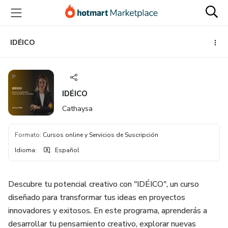
Ir
Ir
Ir
al
a
al
contenido
la
pie
principal
página
de
IDÉICO
de
página
pago
IDÉICO
Cathaysa
Formato
:
Cursos online y Servicios de Suscripción
Idioma
:
Español
Descubre tu potencial creativo con "IDÉICO", un curso
diseñado para transformar tus ideas en proyectos
innovadores y exitosos. En este programa, aprenderás a
desarrollar tu pensamiento creativo, explorar nuevas