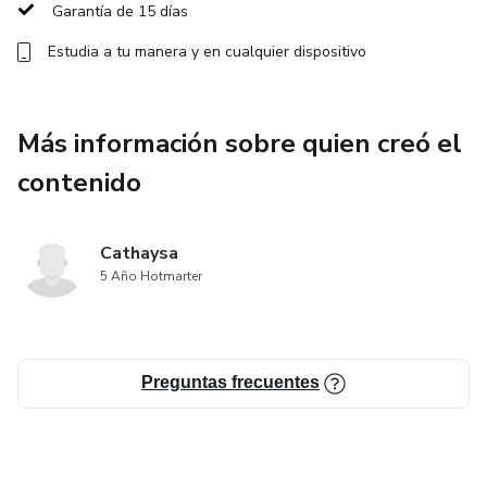
fronteras, "IDÉICO" te ayudará a llevar tus ideas al
Garantía de 15 días
siguiente nivel y a generar la autoconfianza para que
Estudia a tu manera y en cualquier dispositivo
puedas confiar en ti , ponerte en acción de manera
diferente y aumentar tus recursos económicos.
Más información sobre quien creó el
¡Despierta tu mente, desafía tus límites y crea algo
increíble con "IDÉICO"!
contenido
Cathaysa
5 Año Hotmarter
Preguntas frecuentes