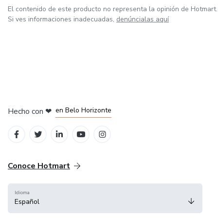
El contenido de este producto no representa la opinión de Hotmart.
Si ves informaciones inadecuadas,
denúncialas aquí
en Ciudad de México
en Bogotá
en Amsterdam
en Madrid
en Belo Horizonte
Hecho con
❤
Conoce Hotmart
Idioma
Español