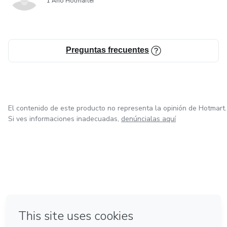
1 Año Hotmarter
Preguntas frecuentes
El contenido de este producto no representa la opinión de Hotmart.
Si ves informaciones inadecuadas,
denúncialas aquí
en Ciudad de México
en Bogotá
en Amsterdam
en Madrid
en Belo Horizonte
Hecho con
❤