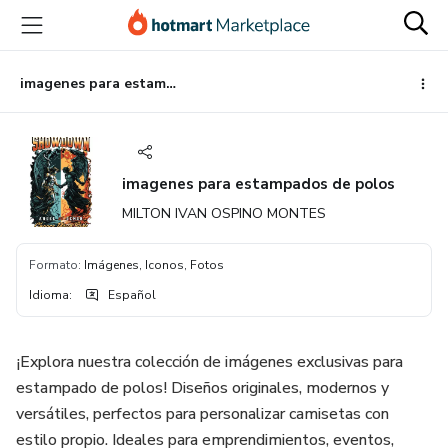
Ir
Ir
Ir
al
a
al
contenido
la
pie
principal
página
de
imagenes para estampados de polos
de
página
pago
imagenes para estampados de polos
MILTON IVAN OSPINO MONTES
Formato
:
Imágenes, Iconos, Fotos
Idioma
:
Español
¡Explora nuestra colección de imágenes exclusivas para
estampado de polos! Diseños originales, modernos y
versátiles, perfectos para personalizar camisetas con
estilo propio. Ideales para emprendimientos, eventos,