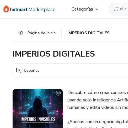
Ir
Ir
Ir
Categorías
al
a
al
contenido
la
pie
principal
página
de
Página de inicio
IMPERIOS DIGITALES
de
página
pago
IMPERIOS DIGITALES
Español
Descubre cómo crear canales 
usando solo Inteligencia Artif
humanas y edita videos sin most
​¿Sueñas con un negocio digital