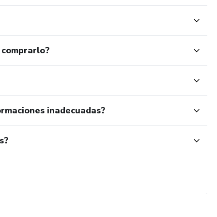
 comprarlo?
ormaciones inadecuadas?
s?