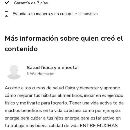
áreas de tu vida, desde tu salud física y mental hasta tu
Garantía de 7 días
rendimiento laboral y relaciones sociales.
Estudia a tu manera y en cualquier dispositivo
Pero qué hace que nuestro curso sea tan especial?
Además de contar con expertos líderes en el campo del
Más información sobre quien creó el
fitness y la salud, hemos diseñado estratégicamente
lecciones prácticas y desafiantes. No solo te empaparás
contenido
de conocimientos, sino que también te enfrentarás a
divertidos retos y compartirás tus avances con nuestra
Salud física y bienestar
comunidad global.
3 Año Hotmarter
¿Aún no estás convencido? Permítenos desvelar uno de
Accede a los cursos de salud física y bienestar y aprende
nuestros secretos más emocionantes: ¡la tecnología de
cómo mejorar tus hábitos alimenticios, iniciar en el ejercicio
realidad virtual y aumentada! A medida que avanzas en el
físico y motivarte para lograrlo. Tener una vida activa te da
curso, podrás sumergirte en mundos virtuales donde
muchos beneficios en la vida cotidiana como por ejemplo:
podrás experimentar por ti mismo los beneficios de la
energía para cuidar a tus hijos energía para estar activo en
actividad física. Desde correr por playas exóticas hasta
tu trabajo muy buena calidad de vida ENTRE MUCHAS
disfrutar de una sesión de yoga en una montaña en medio