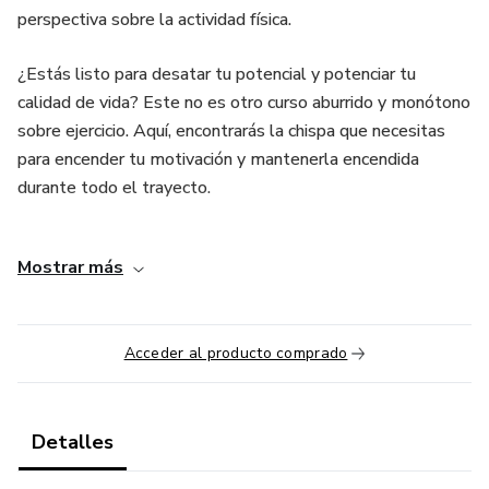
perspectiva sobre la actividad física.
¿Estás listo para desatar tu potencial y potenciar tu
calidad de vida? Este no es otro curso aburrido y monótono
sobre ejercicio. Aquí, encontrarás la chispa que necesitas
para encender tu motivación y mantenerla encendida
durante todo el trayecto.
Ya sea que seas un principiante curioso o un entusiasta del
Mostrar más
fitness en busca de un nuevo reto, nuestra plataforma
interactiva te brinda todas las herramientas necesarias para
alcanzar tus objetivos personales. ¡Nunca ha sido tan fácil y
Acceder al producto comprado
divertido ponerse en forma! Sumérgete en un viaje
apasionante a través de módulos repletos de información
actualizada respaldada por la ciencia, presentada en un
formato visualmente atractivo y fácil de asimilar.
Detalles
Aprenderás cómo la actividad física beneficia a todas las