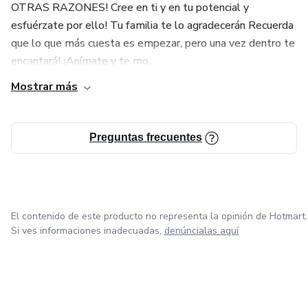
OTRAS RAZONES! Cree en ti y en tu potencial y
de la naturaleza.
esfuérzate por ello! Tu familia te lo agradecerán Recuerda
que lo que más cuesta es empezar, pero una vez dentro te
¿Ansioso por comenzar tu transformación? No esperes
encantará! ¡Anímate y te mo...
más y regístrate ahora para asegurar tu lugar en este curso
único. ¡Prepárate para ser inspirado!
Mostrar más
Preguntas frecuentes
El contenido de este producto no representa la opinión de Hotmart.
Si ves informaciones inadecuadas,
denúncialas aquí