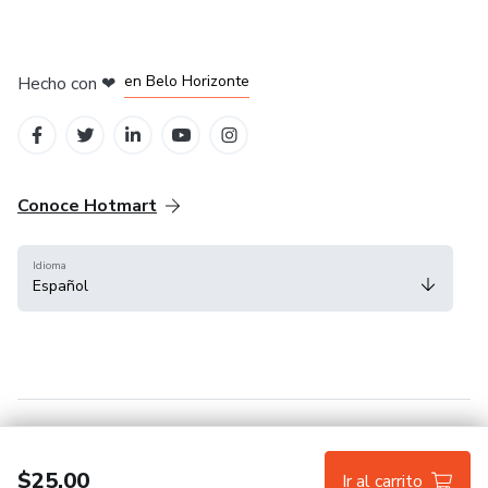
en Ciudad de México
en Bogotá
en Amsterdam
en Madrid
en Belo Horizonte
Hecho con
❤
Conoce Hotmart
Idioma
Español
FAQ
Términos
Privacidad
Cookies
$25.00
Ir al carrito