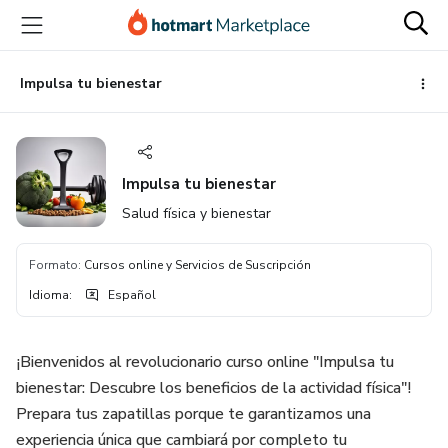
Ir
Ir
Ir
al
a
al
contenido
la
pie
principal
página
de
Impulsa tu bienestar
de
página
pago
Impulsa tu bienestar
Salud física y bienestar
Formato
:
Cursos online y Servicios de Suscripción
Idioma
:
Español
¡Bienvenidos al revolucionario curso online "Impulsa tu
bienestar: Descubre los beneficios de la actividad física"!
Prepara tus zapatillas porque te garantizamos una
experiencia única que cambiará por completo tu