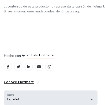
El contenido de este producto no representa la opinión de Hotmart.
Si ves informaciones inadecuadas,
denúncialas aquí
en Ciudad de México
en Bogotá
en Amsterdam
en Madrid
en Belo Horizonte
Hecho con
❤
Conoce Hotmart
Idioma
Español