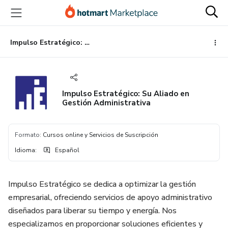
Ir
Ir
Ir
al
a
al
contenido
la
pie
principal
página
de
Impulso Estratégico: Su Aliado en Gestión Administrativa
de
página
pago
Impulso Estratégico: Su Aliado en
Gestión Administrativa
Formato
:
Cursos online y Servicios de Suscripción
Idioma
:
Español
Impulso Estratégico se dedica a optimizar la gestión
empresarial, ofreciendo servicios de apoyo administrativo
diseñados para liberar su tiempo y energía. Nos
especializamos en proporcionar soluciones eficientes y