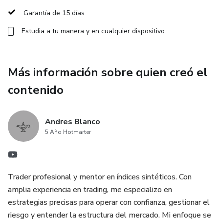
aprender desde cero y para traders que buscan perfeccionar
Garantía de 15 días
su operativa. Accede a material exclusivo, clases
detalladas y una comunidad de apoyo.
Estudia a tu manera y en cualquier dispositivo
🔥 Aprende, aplica y mejora tu trading hoy mismo.
¡Inscríbete ahora!
Más información sobre quien creó el
contenido
Andres Blanco
5 Año Hotmarter
Trader profesional y mentor en índices sintéticos. Con
amplia experiencia en trading, me especializo en
estrategias precisas para operar con confianza, gestionar el
riesgo y entender la estructura del mercado. Mi enfoque se