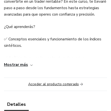
convertirte en un trader rentable? En este curso, te llevaré
paso a paso desde los fundamentos hasta estrategias
avanzadas para que operes con confianza y precisión.
¿Qué aprenderás?
✅ Conceptos esenciales y funcionamiento de los índices
sintéticos.
✅ Análisis de mercado y estructura de precios.
Mostrar más
✅ Estrategias probadas para operar con éxito.
✅ Gestión de riesgo y control emocional en el trading.
Acceder al producto comprado
✅ Casos prácticos y ejercicios aplicados.
Detalles
Este curso está diseñado para principiantes que desean