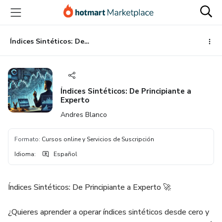
Ir
Ir
Ir
al
a
al
contenido
la
pie
principal
página
de
Índices Sintéticos: De Principiante a Experto
de
página
pago
Índices Sintéticos: De Principiante a
Experto
Andres Blanco
Formato
:
Cursos online y Servicios de Suscripción
Idioma
:
Español
Índices Sintéticos: De Principiante a Experto 🚀
¿Quieres aprender a operar índices sintéticos desde cero y