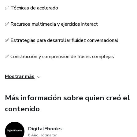
realistas.
✅ Técnicas de acelerado
En este libro abarcaremos temas como:
✅ Recursos multimedia y ejercicios interact
✅ Fundamentos de vocabulario y gramática
✅ Estrategias para desarrollar fluidez conversacional
✅ Técnicas de aprendizaje acelerado
✅ Construcción y comprensión de frases complejas
✅ Recursos multimedia y ejercicios interactivos
✅ Mejora de la pronunciación y entonación
Mostrar más
✅ Estrategias para desarrollar fluidez conversacional
✅ Uso de expresiones idiomáticas
✅ Construcción y comprensión de frases complejas
Más información sobre quien creó el
✅ Preparación para situaciones de la vida real
contenido
✅ Mejora de la pronunciación y entonación
✅ Y muchas cosas mas
✅ Uso de expresiones idiomáticas
DigitalEbooks
6 Año Hotmarter