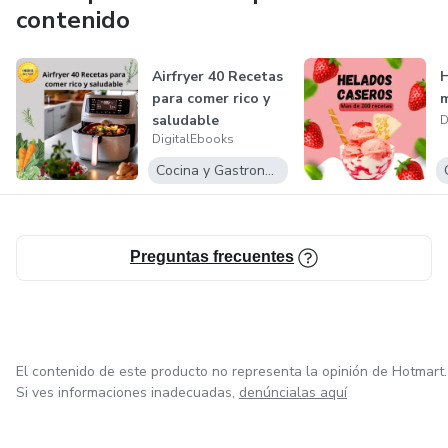
contenido
✅ E-books y cursos de calidad: contenido verificado y
actualizado.
Airfryer 40 Recetas
H
para comer rico y
m
✅ Compra fácil y segura: múltiples métodos de pago
saludable
D
confiables.
DigitalEbooks
Cocina y Gastronomía
✅ Soporte 24/7: atención personalizada por email,
Telegram y WhatsApp.
✅ Más de 1500 productos digitales en Hotmart: variedad
Preguntas frecuentes
y garantía de excelencia.
✅ Colaboración directa con Hotmart: productos 100%
originales.
El contenido de este producto no representa la opinión de Hotmart.
Si ves informaciones inadecuadas,
denúncialas aquí
✨ Nuestra misión: ayudarte a aprender online, adquirir
nuevas habilidades y emprender con éxito.