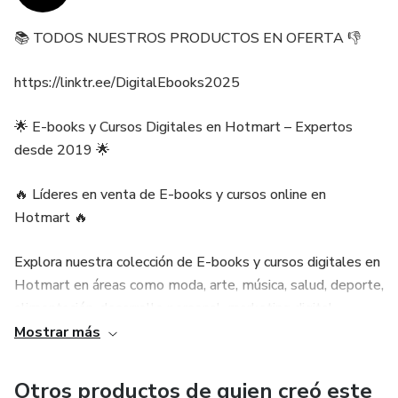
✅ Preparación para situaciones de la vida real
📚 TODOS NUESTROS PRODUCTOS EN OFERTA 👎
✅ Y muchas cosas mas
https://linktr.ee/DigitalEbooks2025
Ya sea que comiences desde cero o busques mejorar
habilidades existentes, "Inglés 4 en 1: Cursos Fácil y
🌟 E-books y Cursos Digitales en Hotmart – Expertos
Rápidos" te ofrece todo lo necesario para avanzar en el
desde 2019 🌟
idioma de manera rápida y efectiva.
🔥 Líderes en venta de E-books y cursos online en
Hotmart 🔥
Explora nuestra colección de E-books y cursos digitales en
Hotmart en áreas como moda, arte, música, salud, deporte,
alimentación, desarrollo personal, marketing digital,
finanzas, emprendimiento y mucho más.
Mostrar más
📚 Por qué elegirnos 👎
Otros productos de quien creó este