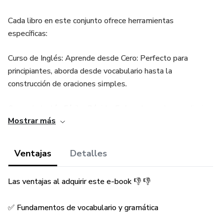
Cada libro en este conjunto ofrece herramientas
específicas:
Curso de Inglés: Aprende desde Cero: Perfecto para
principiantes, aborda desde vocabulario hasta la
construcción de oraciones simples.
Curso de Inglés Fácil y Rápido: Enfocado en el aprendizaje
Mostrar más
acelerado y estrategias eficientes para mejorar
rápidamente.
Ventajas
Detalles
Curso Digital de Inglés: Ofrece un aprendizaje interactivo
con recursos multimedia y retroalimentación inmediata.
Las ventajas al adquirir este e-book 👎 👎
Inglés: Aprende y Habla: Desarrolla habilidades
✅ Fundamentos de vocabulario y gramática
conversacionales con situaciones prácticas y diálogos