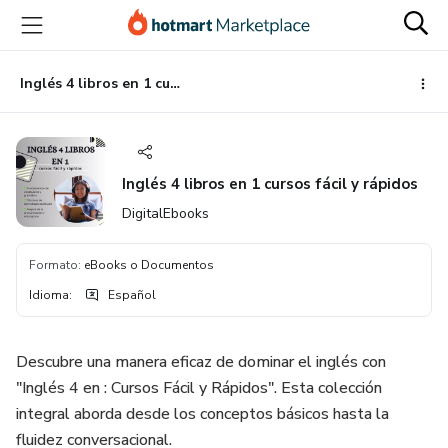
Ir
Ir
Ir
al
a
al
contenido
la
pie
principal
página
de
Inglés 4 libros en 1 cursos fácil y rápidos
de
página
pago
Inglés 4 libros en 1 cursos fácil y rápidos
DigitalEbooks
Formato
:
eBooks o Documentos
Idioma
:
Español
Descubre una manera eficaz de dominar el inglés con
"Inglés 4 en : Cursos Fácil y Rápidos". Esta colección
integral aborda desde los conceptos básicos hasta la
fluidez conversacional.