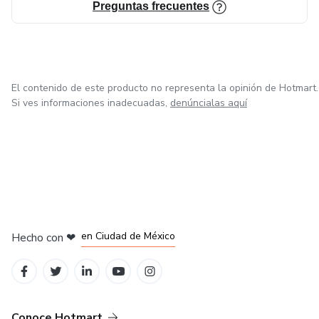
Preguntas frecuentes
El contenido de este producto no representa la opinión de Hotmart.
Si ves informaciones inadecuadas,
denúncialas aquí
en Bogotá
en Amsterdam
en Madrid
en Ciudad de México
Hecho con
❤
en Belo Horizonte
Conoce Hotmart