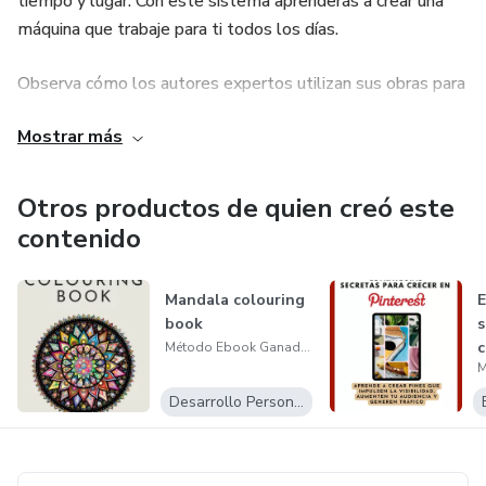
tiempo y lugar. Con este sistema aprenderás a crear una
máquina que trabaje para ti todos los días.
Observa cómo los autores expertos utilizan sus obras para
promocionar productos complementarios. Es una manera
Mostrar más
excepcional de establecer tu autoridad en tu campo, tanto
para tu audiencia actual como para nuevos lectores que aún
no te conocen.
Otros productos de quien creó este
contenido
Mandala colouring
E
book
s
c
Método Ebook Ganador
Desarrollo Personal