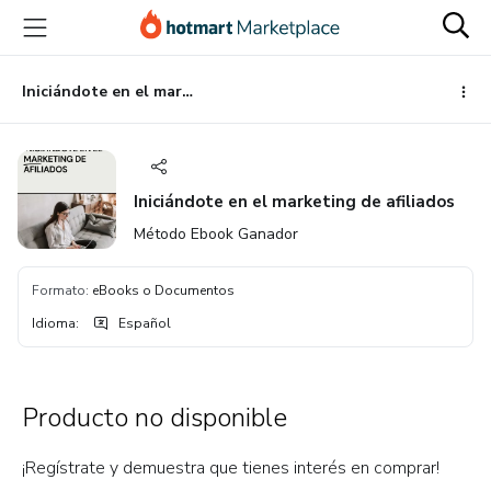
Ir
Ir
Ir
al
a
al
contenido
la
pie
principal
página
de
Iniciándote en el marketing de afiliados
de
página
pago
Iniciándote en el marketing de afiliados
Método Ebook Ganador
Formato
:
eBooks o Documentos
Idioma
:
Español
Producto no disponible
¡Regístrate y demuestra que tienes interés en comprar!