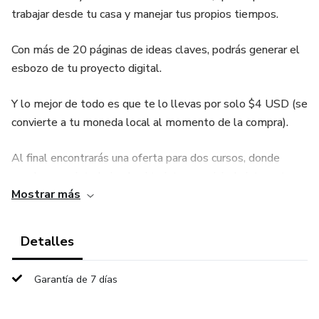
trabajar desde tu casa y manejar tus propios tiempos.
Con más de 20 páginas de ideas claves, podrás generar el
esbozo de tu proyecto digital.
Y lo mejor de todo es que te lo llevas por solo $4 USD (se
convierte a tu moneda local al momento de la compra).
Al final encontrarás una oferta para dos cursos, donde
puedes seguir trabajando si te interesa vivir de internet y
Mostrar más
ser dueño/a de tu propio tiempo.
Detalles
Garantía de 7 días