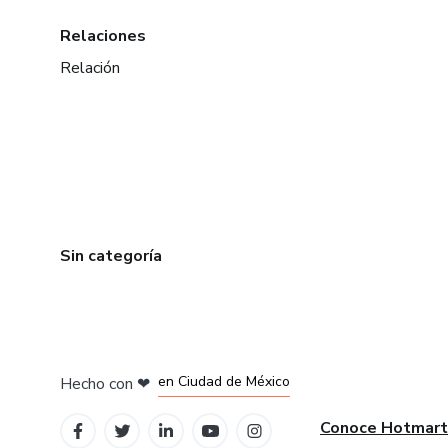
Relaciones
Relación
Sin categoría
en Bogotá
en Amsterdam
en Madrid
en Ciudad de México
Hecho con
❤
en Belo Horizonte
Conoce Hotmart