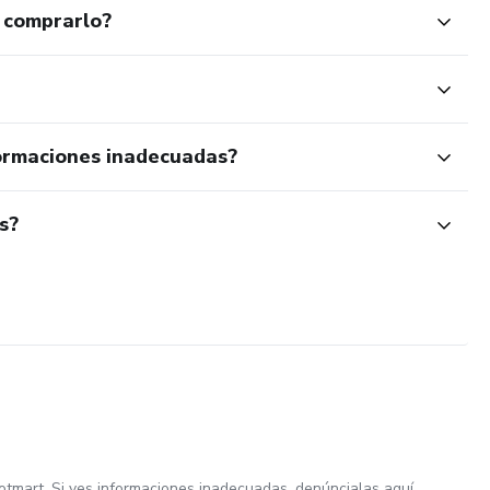
 comprarlo?
ormaciones inadecuadas?
s?
otmart. Si ves informaciones inadecuadas,
denúncialas aquí