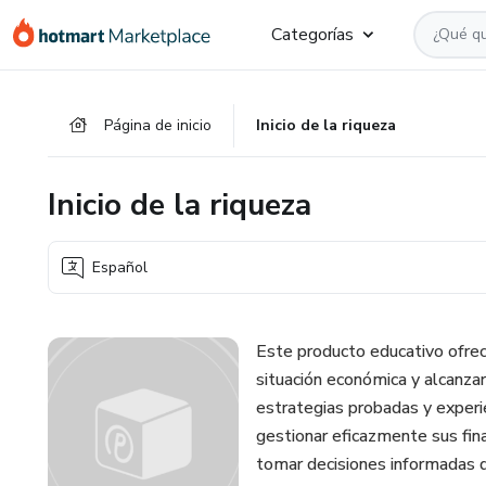
Ir
Ir
Ir
Categorías
al
a
al
contenido
la
pie
principal
página
de
Página de inicio
Inicio de la riqueza
de
página
pago
Inicio de la riqueza
Español
Este producto educativo ofrec
situación económica y alcanzar
estrategias probadas y experie
gestionar eficazmente sus fina
tomar decisiones informadas q