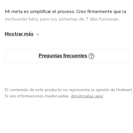
Mi meta es simplificar el proceso. Creo firmemente que la
motivación falla, pero los sistemas de 7 días funcionan.
Mostrar más
En mis productos, aprenderás a:
Vencer la Procrastinación: Instalar hábitos productivos de
Preguntas frecuentes
forma rápida.
Gestión de la Dopamina: Dejar de depender de
recompensas rápidas y recuperar el foco.
El contenido de este producto no representa la opinión de Hotmart.
Fortalecer la Voluntad: Transformar impulsos destructivos
Si ves informaciones inadecuadas,
denúncialas aquí
en autodisciplina.
Si estás cansado de sentirte a merced de tus malos
hábitos y quieres implementar cambios rápidos, efectivos y
permanentes, mis manuales y estrategias te darán la hoja