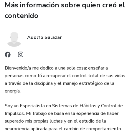
Más información sobre quien creó el
✅ Diferencias entre entrega voluntaria y desalojo con
contenido
Policía
✅ Advertencias legales para evitar multas y demandas por
Adolfo Salazar
vías de hecho
Esta guía no solo informa… te prepara para ganar.
Bienvenido/a me dedico a una sola cosa: enseñar a
Es el material que ojalá todo propietario tuviera antes de
personas como tú a recuperar el control total de sus vidas
empezar el proceso
a través de la disciplina y el manejo estratégico de la
energía.
Soy un Especialista en Sistemas de Hábitos y Control de
Impulsos. Mi trabajo se basa en la experiencia de haber
superado mis propias luchas y en el estudio de la
neurociencia aplicada para el cambio de comportamiento.