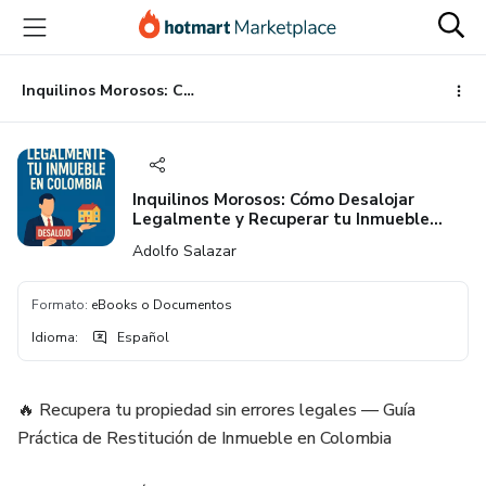
Ir
Ir
Ir
al
a
al
contenido
la
pie
principal
página
de
Inquilinos Morosos: Cómo Desalojar Legalmente y Recuperar tu Inmueble Rápido
de
página
pago
Inquilinos Morosos: Cómo Desalojar
Legalmente y Recuperar tu Inmueble
Rápido
Adolfo Salazar
Formato
:
eBooks o Documentos
Idioma
:
Español
🔥 Recupera tu propiedad sin errores legales — Guía
Práctica de Restitución de Inmueble en Colombia