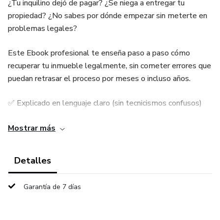
¿Tu inquilino dejó de pagar? ¿Se niega a entregar tu
propiedad? ¿No sabes por dónde empezar sin meterte en
problemas legales?
Este Ebook profesional te enseña paso a paso cómo
recuperar tu inmueble legalmente, sin cometer errores que
puedan retrasar el proceso por meses o incluso años.
✅ Explicado en lenguaje claro (sin tecnicismos confusos)
✅ Incluye escenarios urbanos y rurales (Ley 820 y Código
Mostrar más
Civil)
Detalles
✅ Ejemplos reales para que identifiques tu caso exacto de
inmediato
Garantía de 7 días
✅ Qué pruebas reunir, cómo notificar correctamente y
cuándo actuar