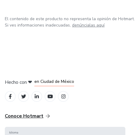
El contenido de este producto no representa la opinión de Hotmart.
Si ves informaciones inadecuadas,
denúncialas aquí
en Bogotá
en Amsterdam
en Madrid
en Ciudad de México
Hecho con
❤
en Belo Horizonte
Conoce Hotmart
Idioma