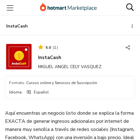
Ir
Ir
Ir
al
a
al
contenido
la
pie
principal
página
de
InstaCash
de
página
pago
5.0
(
1
)
InstaCash
MIGUEL ANGEL CELY VASQUEZ
Formato
:
Cursos online y Servicios de Suscripción
Idioma
:
Español
Aquí encuentras un negocio listo donde se explica la forma
EXACTA de generar ingresos adicionales por internet de
manera muy sencilla a través de redes sociales (Instagram,
Facebook, WhatsApp) con una inversión a bajo precio. Ideal