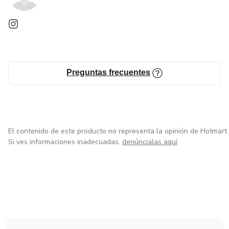
Preguntas frecuentes
El contenido de este producto no representa la opinión de Hotmart.
Si ves informaciones inadecuadas,
denúncialas aquí
en Ciudad de México
en Bogotá
en Amsterdam
en Madrid