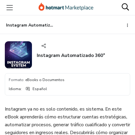
Ir
Ir
Ir
al
a
al
contenido
la
pie
principal
página
de
Instagram Automatizado 360°
de
página
pago
Instagram Automatizado 360°
Formato
:
eBooks o Documentos
Idioma
:
Español
Instagram ya no es solo contenido, es sistema. En este
eBook aprenderás cómo estructurar cuentas estratégicas,
automatizar procesos, generar tráfico cualificado y convertir
seguidores en ingresos reales. Descubrirás cómo organizar