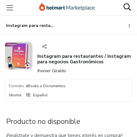
Ir
Ir
Ir
al
a
al
contenido
la
pie
principal
página
de
Instagram para restaurantes / Instagram para negocios Gastronómicos
de
página
pago
Instagram para restaurantes / Instagram
para negocios Gastronómicos
Jhonier Giraldo
Formato
:
eBooks o Documentos
Idioma
:
Español
Producto no disponible
¡Regístrate y demuestra que tienes interés en comprar!