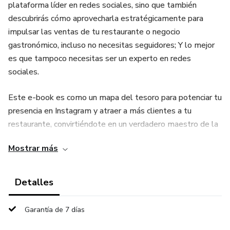
plataforma líder en redes sociales, sino que también
descubrirás cómo aprovecharla estratégicamente para
impulsar las ventas de tu restaurante o negocio
gastronómico, incluso no necesitas seguidores; Y lo mejor
es que tampoco necesitas ser un experto en redes
sociales.
Este e-book es como un mapa del tesoro para potenciar tu
presencia en Instagram y atraer a más clientes a tu
restaurante, convirtiéndote en un verdadero maestro de la
plataforma.
Mostrar más
Dentro de estas páginas, encontrarás las herramientas
necesarias para:
Detalles
Atraer Prospectos: Descubre cómo captar la atención de
Garantía de 7 días
futuros comensales y crear una comunidad de amantes de
la buena comida que no pueden resistirse a tus delicias.