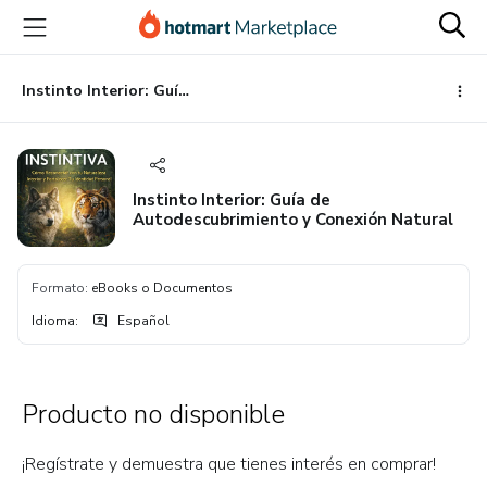
Ir
Ir
Ir
al
a
al
contenido
la
pie
principal
página
de
Instinto Interior: Guía de Autodescubrimiento y Conexión Natural
de
página
pago
Instinto Interior: Guía de
Autodescubrimiento y Conexión Natural
Formato
:
eBooks o Documentos
Idioma
:
Español
Producto no disponible
¡Regístrate y demuestra que tienes interés en comprar!