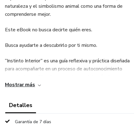
naturaleza y el simbolismo animal como una forma de
comprenderse mejor.
Este eBook no busca decirte quién eres.
Busca ayudarte a descubrirlo por ti mismo.
“Instinto Interior” es una guía reflexiva y práctica diseñada
para acompañarte en un proceso de autoconocimiento
consciente, equilibrado y respetuoso. A través de
Mostrar más
herramientas psicológicas, ejercicios de introspección y
principios de regulación emocional, aprenderás a explorar tu
mundo interior con mayor claridad y estabilidad.
Detalles
Dentro de esta guía encontrarás:
Garantía de 7 días
• Una explicación clara sobre qué es el instinto desde la