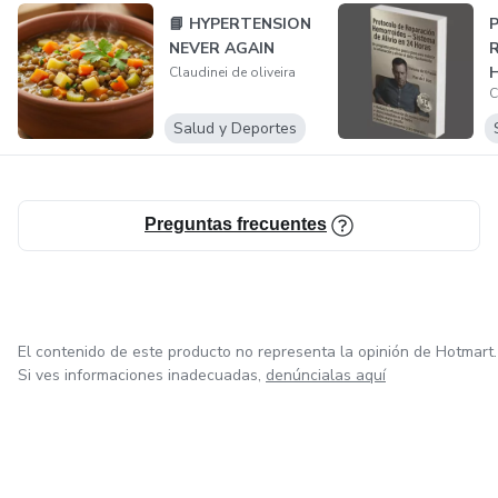
📘 HYPERTENSION
P
NEVER AGAIN
R
Claudinei de oliveira
C
S
e
Salud y Deportes
Preguntas frecuentes
El contenido de este producto no representa la opinión de Hotmart.
Si ves informaciones inadecuadas,
denúncialas aquí