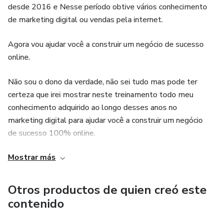
desde 2016 e Nesse período obtive vários conhecimento
de marketing digital ou vendas pela internet.
Agora vou ajudar você a construir um negócio de sucesso
online.
Não sou o dono da verdade, não sei tudo mas pode ter
certeza que irei mostrar neste treinamento todo meu
conhecimento adquirido ao longo desses anos no
marketing digital para ajudar você a construir um negócio
de sucesso 100% online.
Mostrar más
Você consegue se imaginar acordando todas as manhãs e
tendo a liberdade de tornar o seu dia exatamente como
você deseja?
Otros productos de quien creó este
contenido