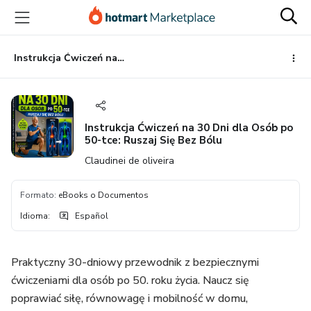
Ir
Ir
Ir
al
a
al
contenido
la
pie
principal
página
de
Instrukcja Ćwiczeń na 30 Dni dla Osób po 50-tce: Ruszaj Się Bez Bólu
de
página
pago
Instrukcja Ćwiczeń na 30 Dni dla Osób po
50-tce: Ruszaj Się Bez Bólu
Claudinei de oliveira
Formato
:
eBooks o Documentos
Idioma
:
Español
Praktyczny 30-dniowy przewodnik z bezpiecznymi
ćwiczeniami dla osób po 50. roku życia. Naucz się
poprawiać siłę, równowagę i mobilność w domu,