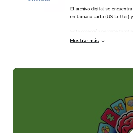
El archivo digital se encuent
en tamaño carta (US Letter) y 
Esta colección permite famili
la tecnología musical. Son úti
Mostrar más
contemporáneos, reforzando el