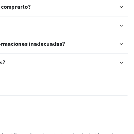
 comprarlo?
ormaciones inadecuadas?
s?