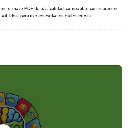
ra en formato PDF de alta calidad, compatible con impresión
A4, ideal para uso educativo en cualquier país.
arizarse visualmente con instrumentos modernos vinculados a
les para anticipar o reconocer su presencia en contextos
 vínculo entre imagen, entorno y experiencias cotidianas.