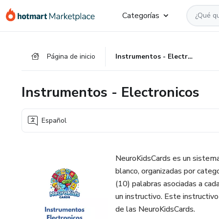
Ir
Ir
Ir
Categorías
al
a
al
contenido
la
pie
principal
página
de
Página de inicio
Instrumentos - Electronicos
de
página
pago
Instrumentos - Electronicos
Español
NeuroKidsCards es un sistema
blanco, organizadas por catego
(10) palabras asociadas a cada
un instructivo. Este instructiv
de las NeuroKidsCards.