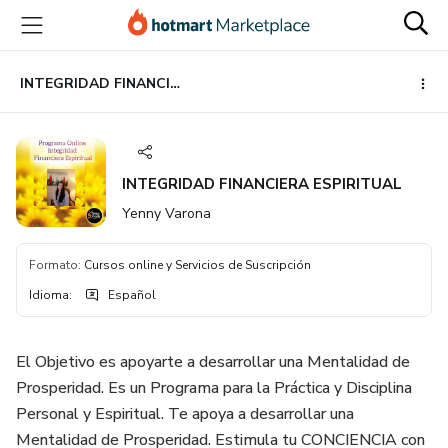
Ir
Ir
Ir
al
a
al
contenido
la
pie
principal
página
de
INTEGRIDAD FINANCIERA ESPIRITUAL
de
página
pago
INTEGRIDAD FINANCIERA ESPIRITUAL
Yenny Varona
Formato
:
Cursos online y Servicios de Suscripción
Idioma
:
Español
El Objetivo es apoyarte a desarrollar una Mentalidad de
Prosperidad. Es un Programa para la Práctica y Disciplina
Personal y Espiritual. Te apoya a desarrollar una
Mentalidad de Prosperidad. Estimula tu CONCIENCIA con