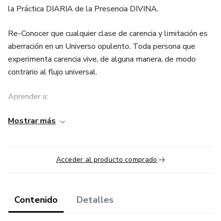
la Práctica DIARIA de la Presencia DIVINA.
Re-Conocer que cualquier clase de carencia y limitación es
aberración en un Universo opulento. Toda persona que
experimenta carencia vive, de alguna manera, de modo
contrario al flujo universal.
Aprender a:
Mostrar más
1. Darle un Vuelco a la Adversidad Financiera
2. Desarrollar una ACTITUD PRÓSPERA ante el $$$
Acceder al producto comprado
3. Crear ABUNDANCIA por medio del poder del DAR.
4. Mantener tu enfoque en la ABUNDANCIA.
Contenido
Detalles
¿Qué hago, qué pienso, sobre lo que sucede afuera?