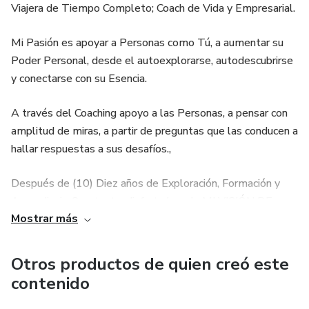
Viajera de Tiempo Completo; Coach de Vida y Empresarial.
Mi Pasión es apoyar a Personas como Tú, a aumentar su
Poder Personal, desde el autoexplorarse, autodescubrirse
y conectarse con su Esencia.
A través del Coaching apoyo a las Personas, a pensar con
amplitud de miras, a partir de preguntas que las conducen a
hallar respuestas a sus desafíos.,
Después de (10) Diez años de Exploración, Formación y
Aprendizaje Constante, disfruto hoy de MI VISIÓN DE
Mostrar más
VIDA que es "Día a Día Tocar Generaciones, Uniendo
Corazones y palpando la Consciencia Espiritual"
Otros productos de quien creó este
contenido