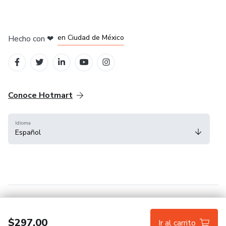
en Bogotá
en Amsterdam
en Madrid
en Ciudad de México
Hecho con
❤
en Belo Horizonte
Conoce Hotmart
Idioma
Español
FAQ
Términos
Privacidad
Cookies
$297.00
Ir al carrito