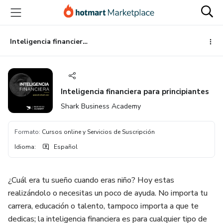
Ir
Ir
Ir
al
a
al
contenido
la
pie
principal
página
de
Inteligencia financiera para principiantes
de
página
pago
Inteligencia financiera para principiantes
Shark Business Academy
Formato
:
Cursos online y Servicios de Suscripción
Idioma
:
Español
¿Cuál era tu sueño cuando eras niño? Hoy estas
realizándolo o necesitas un poco de ayuda. No importa tu
carrera, educación o talento, tampoco importa a que te
dedicas; la inteligencia financiera es para cualquier tipo de