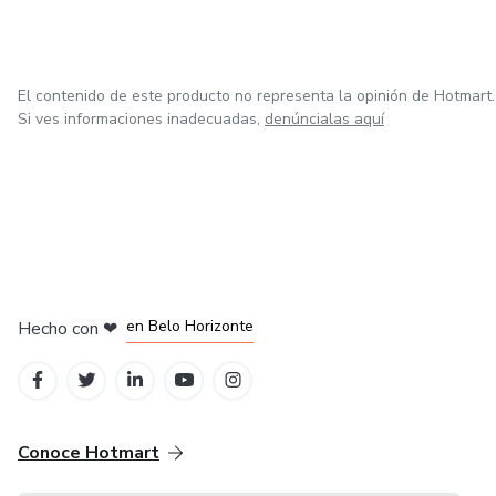
El contenido de este producto no representa la opinión de Hotmart.
Si ves informaciones inadecuadas,
denúncialas aquí
en Ciudad de México
en Bogotá
en Amsterdam
en Madrid
en Belo Horizonte
Hecho con
❤
Conoce Hotmart