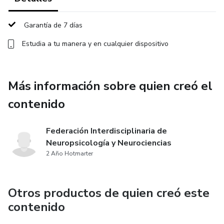
1.2 Procesamiento y gnosias visuales
Garantía de 7 días
1.2.1 Procesamiento visual en la lectoescritura
Estudia a tu manera y en cualquier dispositivo
1.2.2 Identificación de patrones y formas
Más información sobre quien creó el
1.2.3 Discriminación visual
contenido
1.2.4 Cierre visual
Federación Interdisciplinaria de
1.2.5 Detección de alteraciones en la funcionalidad visual
Neuropsicología y Neurociencias
en contextos clínicos y educativos
2 Año Hotmarter
1.3 Estrategias de intervención en funcionalidad visual
Otros productos de quien creó este
1.3.1 Seguimiento visual
contenido