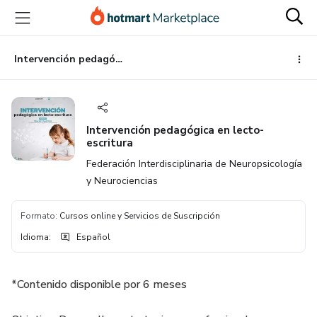
Ir
Ir
Ir
al
a
al
contenido
la
pie
principal
página
de
Intervención pedagógica en lecto-escritura
de
página
pago
Intervención pedagógica en lecto-
escritura
Federación Interdisciplinaria de Neuropsicología
y Neurociencias
Formato
:
Cursos online y Servicios de Suscripción
Idioma
:
Español
*Contenido disponible por 6 meses