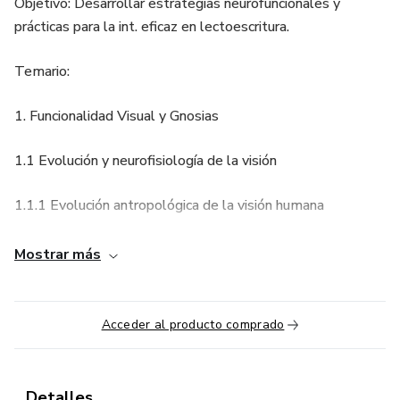
Objetivo: Desarrollar estrategias neurofuncionales y
prácticas para la int. eficaz en lectoescritura.
Temario:
1. Funcionalidad Visual y Gnosias
1.1 Evolución y neurofisiología de la visión
1.1.1 Evolución antropológica de la visión humana
1.1.2 Visión binocular y monocular
Mostrar más
1.1.3 Integración sensorial
Acceder al producto comprado
1.1.4 Anatomía y funcionamiento del sistema visual
1.1.5 Funcionalidad visual como base de la lectura
Detalles