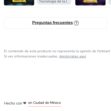
Tecnología de la Información
Preguntas frecuentes
El contenido de este producto no representa la opinión de Hotmart.
Si ves informaciones inadecuadas,
denúncialas aquí
en Bogotá
en Amsterdam
en Madrid
en Ciudad de México
Hecho con
❤
en Belo Horizonte