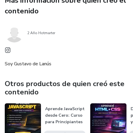
Más información sobre quien creó el
Incluye una guía de referencia tipo “Python Pro” con
contenido práctico, ejemplos aplicados y ejercicios
contenido
diseñados para reforzar cada concepto.
Ideal tanto para principiantes sin experiencia como para
2 Año Hotmarter
desarrolladores que buscan perfeccionar sus habilidades y
alcanzar un nivel experto en Python.
Soy Gustavo de Lanús
Otros productos de quien creó este
contenido
Aprende JavaScript
D
desde Cero: Curso
p
para Principiantes
y