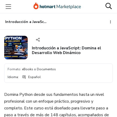
Ir
Ir
Ir
al
a
al
contenido
la
pie
principal
página
de
Introducción a JavaScript: Domina el Desarrollo Web Dinámico
de
página
pago
Introducción a JavaScript: Domina el
Desarrollo Web Dinámico
Formato
:
eBooks o Documentos
Idioma
:
Español
Domina Python desde sus fundamentos hasta un nivel
profesional con un enfoque práctico, progresivo y
completo. Este curso está diseñado para llevarte paso a
paso a través de más de 148 capítulos, acompañados de