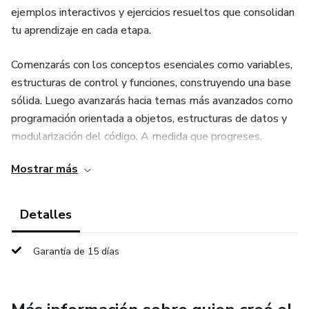
ejemplos interactivos y ejercicios resueltos que consolidan
tu aprendizaje en cada etapa.
Comenzarás con los conceptos esenciales como variables,
estructuras de control y funciones, construyendo una base
sólida. Luego avanzarás hacia temas más avanzados como
programación orientada a objetos, estructuras de datos y
modularización del código. A medida que progreses,
explorarás herramientas clave del ecosistema Python,
Mostrar más
incluyendo manejo de excepciones, trabajo con formatos
como JSON y CSV, expresiones regulares, programación
funcional y concurrencia.
Detalles
Además, el curso cubre prácticas modernas de desarrollo
Garantía de 15 días
como testing, gestión de dependencias con pip y entornos
virtuales (venv), preparándote para proyectos reales.