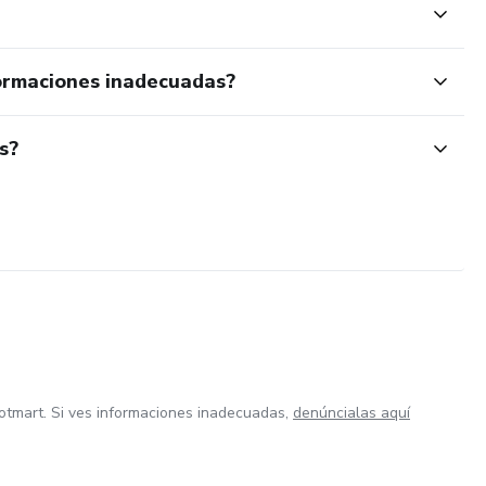
ormaciones inadecuadas?
s?
otmart. Si ves informaciones inadecuadas,
denúncialas aquí