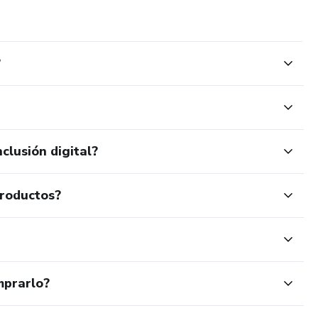
?
clusión digital?
productos?
mprarlo?