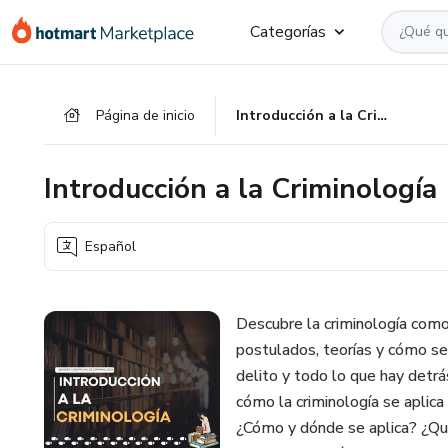
Ir
Ir
Ir
Categorías
al
a
al
contenido
la
pie
principal
página
de
Página de inicio
Introducción a la Criminología
de
página
pago
Introducción a la Criminología
Español
Descubre la criminología como 
postulados, teorías y cómo s
delito y todo lo que hay detrá
cómo la criminología se aplica
¿Cómo y dónde se aplica? ¿Qu