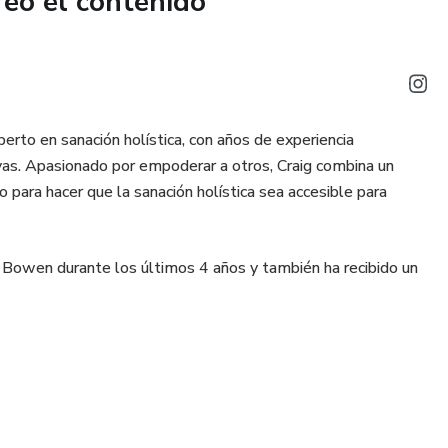
reó el contenido
o a las zonas clave del cuerpo para obtener el máximo
erto en sanación holística, con años de experiencia
vas. Apasionado por empoderar a otros, Craig combina un
 para hacer que la sanación holística sea accesible para
a Bowen durante los últimos 4 años y también ha recibido un
n fuerte deseo de hacer crecer la terapia enseñando a otros.