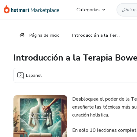
Ir
Ir
Ir
Categorías
al
a
al
contenido
la
pie
principal
página
de
Página de inicio
Introducción a la Terapia Bowen
de
página
pago
Introducción a la Terapia Bow
Español
Desbloquea el poder de la Ter
enseñarte las técnicas más sua
curación holística.
En sólo 10 lecciones completa