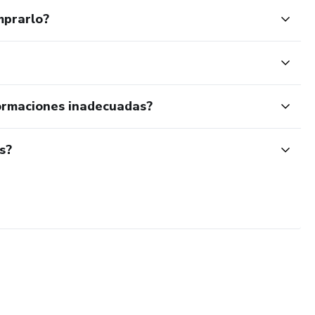
mprarlo?
ormaciones inadecuadas?
s?