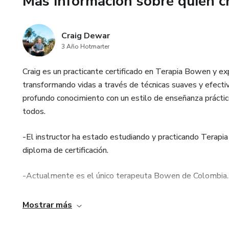
Más información sobre quien c
Terapia Bowen y cómo aplicarl
beneficio.
Craig Dewar
3 Año Hotmarter
Craig es un practicante certificado en Terapia Bowen y exp
transformando vidas a través de técnicas suaves y efecti
profundo conocimiento con un estilo de enseñanza práctico
todos.
-El instructor ha estado estudiando y practicando Terapi
diploma de certificación.
-Actualmente es el único terapeuta Bowen de Colombia.
-Tiene su propia lista de clientes en crecimiento ytiene u
Mostrar más