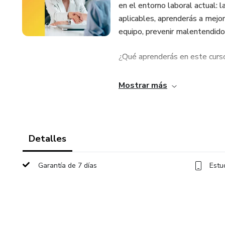
en el entorno laboral actual: 
aplicables, aprenderás a mejora
equipo, prevenir malentendidos
¿Qué aprenderás en este curs
Principios clave de la comunic
Mostrar más
Estrategias para transmitir tus
Técnicas para escuchar activ
Detalles
Herramientas para mejorar la 
Garantía de 7 días
Estu
Cómo resolver conflictos de m
Dirigido a: