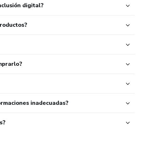
clusión digital?
productos?
mprarlo?
ormaciones inadecuadas?
s?