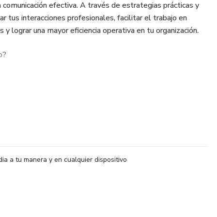
la comunicación efectiva. A través de estrategias prácticas y
r tus interacciones profesionales, facilitar el trabajo en
 y lograr una mayor eficiencia operativa en tu organización.
o?
ación efectiva en el ámbito empresarial
 ideas con claridad y asertividad
amente y responder con empatía
colaboración entre equipos
dia a tu manera y en cualquier dispositivo
anera constructiva