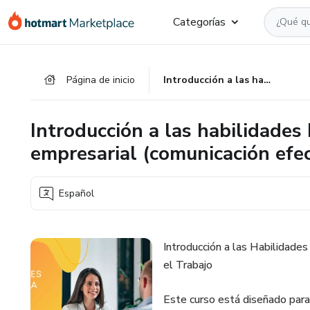
Ir
Ir
Ir
Categorías
al
a
al
contenido
la
pie
principal
página
de
Página de inicio
Introducción a las habilidades blandas en el ámbito empresarial (comunicación efectiva en el trabajo)
de
página
pago
Introducción a las habilidades
empresarial (comunicación efec
Español
Introducción a las Habilidade
el Trabajo
Este curso está diseñado para