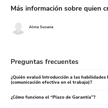
Profesionales de cualquier ár
Más información sobre quien c
para mejorar su desempeño, re
Al finalizar este curso, conta
Alma Susana
entorno de trabajo y potenciar
Preguntas frecuentes
¿Quién evaluó Introducción a las habilidades
(comunicación efectiva en el trabajo)?
¿Cómo funciona el “Plazo de Garantía”?