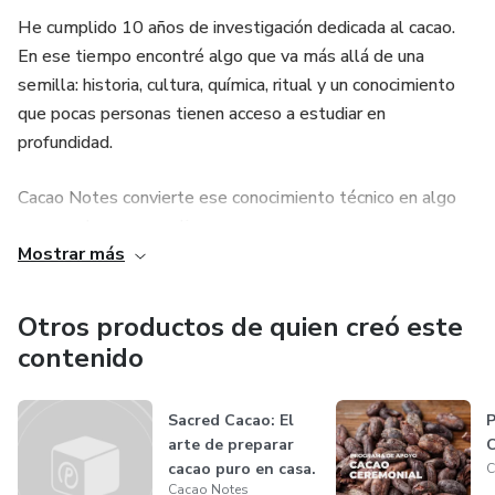
He cumplido 10 años de investigación dedicada al cacao.
En ese tiempo encontré algo que va más allá de una
semilla: historia, cultura, química, ritual y un conocimiento
que pocas personas tienen acceso a estudiar en
profundidad.
Cacao Notes convierte ese conocimiento técnico en algo
que puedas usar y aplicar.
Mostrar más
Aquí encontrarás infoproductos basados en evidencia
científica, experiencia de campo y una mirada sensorial.
Otros productos de quien creó este
Pensados para personas que quieren entender el cacao de
contenido
verdad: desde su bioquímica hasta su uso ceremonial,
gastronómico y terapéutico.
Sacred Cacao: El
P
arte de preparar
C
¿Para quién es esto?
cacao puro en casa.
C
Cacao Notes
Receta...