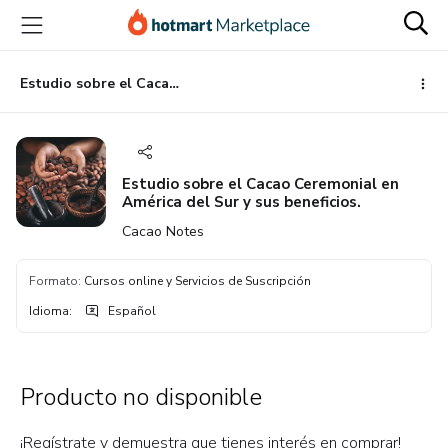
Ir
Ir
Ir
al
a
al
contenido
la
pie
principal
página
de
Estudio sobre el Cacao Ceremonial en América del Sur y sus beneficios.
de
página
pago
Estudio sobre el Cacao Ceremonial en
América del Sur y sus beneficios.
Cacao Notes
Formato
:
Cursos online y Servicios de Suscripción
Idioma
:
Español
Producto no disponible
¡Regístrate y demuestra que tienes interés en comprar!