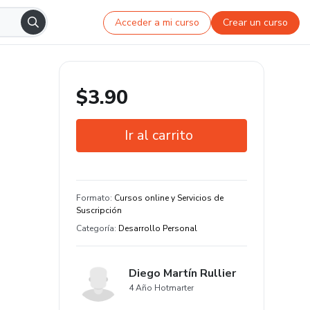
Acceder a mi curso
Crear un curso
$3.90
Ir al carrito
Garantía de 7 días
Estudia a tu manera y en cualquier
Formato
:
Cursos online y Servicios de
dispositivo
Suscripción
Categoría
:
Desarrollo Personal
Diego Martín Rullier
4 Año Hotmarter