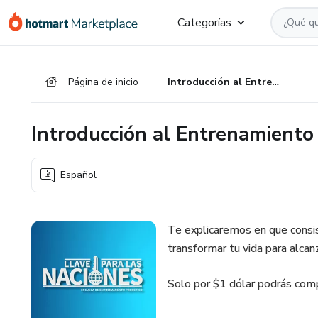
Ir
Ir
Ir
Categorías
al
a
al
contenido
la
pie
principal
página
de
Página de inicio
Introducción al Entrenamiento Profético
de
página
pago
Introducción al Entrenamiento 
Español
Te explicaremos en que consi
transformar tu vida para alcanz
Solo por $1 dólar podrás com