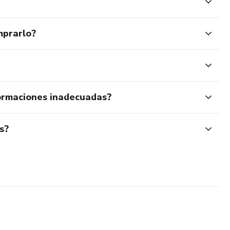
mprarlo?
ormaciones inadecuadas?
s?