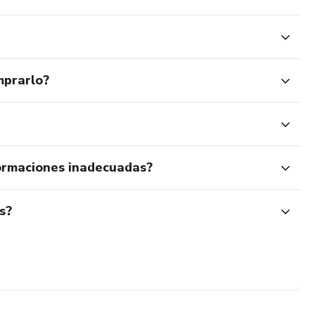
mprarlo?
ormaciones inadecuadas?
s?