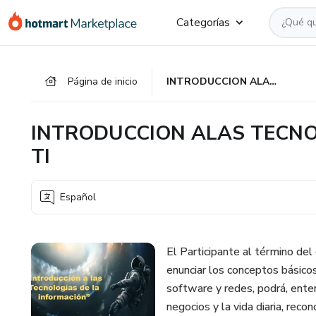
Ir
Ir
Ir
Categorías
al
a
al
contenido
la
pie
principal
página
de
Página de inicio
INTRODUCCION ALAS TECNOLOGIAS DE LA INFORMACION TI
de
página
pago
INTRODUCCION ALAS TECNO
TI
Español
El Participante al término de
enunciar los conceptos básico
software y redes, podrá, ente
negocios y la vida diaria, reco