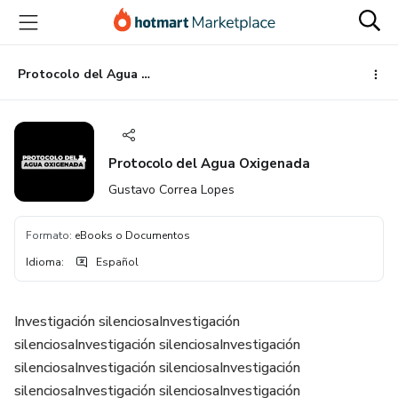
Ir
Ir
Ir
al
a
al
contenido
la
pie
principal
página
de
Protocolo del Agua Oxigenada
de
página
pago
Protocolo del Agua Oxigenada
Gustavo Correa Lopes
Formato
:
eBooks o Documentos
Idioma
:
Español
Investigación silenciosaInvestigación
silenciosaInvestigación silenciosaInvestigación
silenciosaInvestigación silenciosaInvestigación
silenciosaInvestigación silenciosaInvestigación