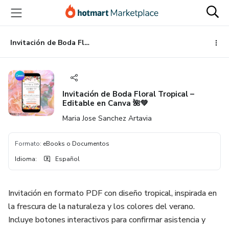
Ir
Ir
Ir
al
a
al
contenido
la
pie
principal
página
de
Invitación de Boda Floral Tropical – Editable en Canva 🌺💚
de
página
pago
Invitación de Boda Floral Tropical –
Editable en Canva 🌺💚
Maria Jose Sanchez Artavia
Formato
:
eBooks o Documentos
Idioma
:
Español
Invitación en formato PDF con diseño tropical, inspirada en
la frescura de la naturaleza y los colores del verano.
Incluye botones interactivos para confirmar asistencia y