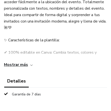
acceder fácilmente a la ubicación del evento. Totalmente
personalizada con textos, nombres y detalles del evento.
Ideal para compartir de forma digital y sorprender a tus
invitados con una invitación moderna, alegre y llena de vida.
🌺💚
✨ Características de la plantilla:
✔ 100% editable en Canva: Cambia textos, colores y
fuentes a tu gusto.
Mostrar más
✔ Formato digital: Ideal para compartir por WhatsApp,
email o redes sociales.
Detalles
✔ Diseño elegante y moderno, con ilustraciones en
Garantía de 7 días
acuarela.
✔ Fácil de personalizar: No necesitas conocimientos de