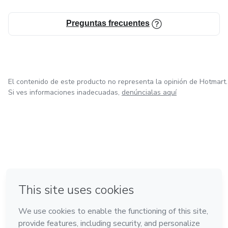
Preguntas frecuentes
El contenido de este producto no representa la opinión de Hotmart.
Si ves informaciones inadecuadas,
denúncialas aquí
en Ciudad de México
en Bogotá
en Amsterdam
en Madrid
en Belo Horizonte
Hecho con
❤