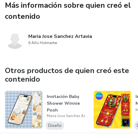
Más información sobre quien creó el
diseño.
contenido
📥 ¿Cómo funciona?
1️⃣ Compra y descarga tu plantilla.
Maria Jose Sanchez Artavia
6 Año Hotmarter
2️⃣ Accede a Canva (gratis) y edítala en minutos.
3️⃣ Guarda y comparte con tus invitados.
Otros productos de quien creó este
contenido
Sorprende a tus seres queridos con una invitación única y
personalizada, sin complicaciones. 💌✨ ¡Haz que tu boda
Invitación Baby
I
sea inolvidable desde el primer detalle!
Shower Winnie
M
Pooh
💻 Descarga ahora y comienza a personalizar tu invitación.
Maria Jose Sanchez Artavia
🎉
Diseño