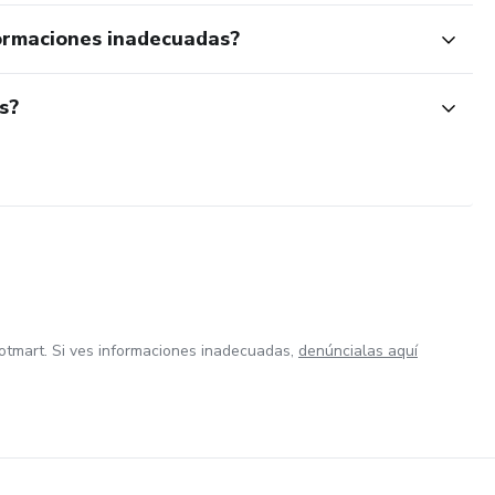
ormaciones inadecuadas?
s?
otmart. Si ves informaciones inadecuadas,
denúncialas aquí