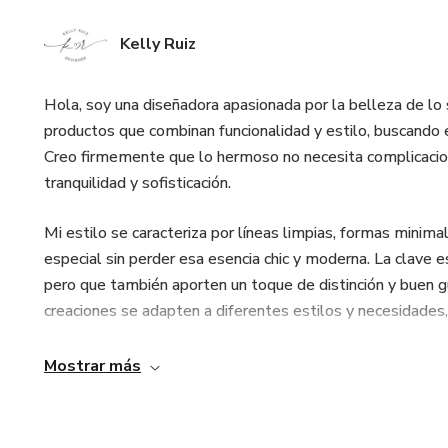
Kelly Ruiz
Hola, soy una diseñadora apasionada por la belleza de lo s
productos que combinan funcionalidad y estilo, buscando e
Creo firmemente que lo hermoso no necesita complicacione
tranquilidad y sofisticación.
Mi estilo se caracteriza por líneas limpias, formas minima
especial sin perder esa esencia chic y moderna. La clave es
pero que también aporten un toque de distinción y buen g
creaciones se adapten a diferentes estilos y necesidades, 
Cada uno de mis productos refleja una filosofía de diseño 
Mostrar más
todo, hermoso a la vista. Desde elementos decorativos ha
espacios y rutina diaria tengan ese toque especial que mar
pero que transmitan exclusividad, haciendo que cada compr