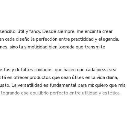
encillo, útil y fancy. Desde siempre, me encanta crear
n cada diseño la perfección entre practicidad y elegancia.
s, sino la simplicidad bien lograda que transmite
listas y detalles cuidados, que hacen que cada pieza sea
tá en ofrecer productos que sean útiles en la vida diaria,
usto. La versatilidad es fundamental para mí: quiero que mis
logrando ese equilibrio perfecto entre utilidad y estética.
consciente, pensado para ser duradero, funcional y, sobre
sta objetos prácticos, mi objetivo es ayudar a que tus
ca la diferencia. Busco crear artículos que sean accesibles,
a sea una experiencia llena de estilo.