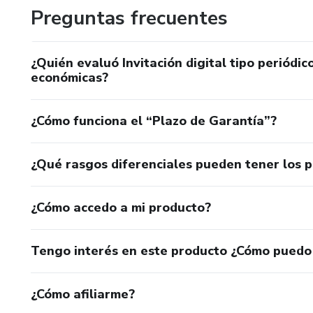
Preguntas frecuentes
El diseño para mí es una forma de vida que mezcla simpli
transmitir en cada producto que vendo. Gracias por visitar 
¿Quién evaluó Invitación digital tipo periód
hacer que cada día sea más bello, práctico y con ese toqu
económicas?
¿Cómo funciona el “Plazo de Garantía”?
¿Qué rasgos diferenciales pueden tener los 
¿Cómo accedo a mi producto?
Tengo interés en este producto ¿Cómo puedo
¿Cómo afiliarme?