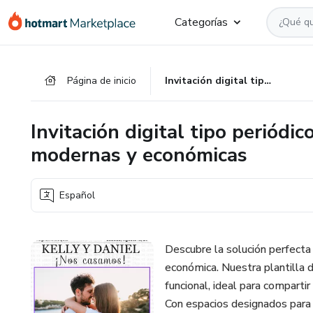
Ir
Ir
Ir
Categorías
al
a
al
contenido
la
pie
principal
página
de
Página de inicio
Invitación digital tipo periódico con QRs elegante para bodas modernas y económicas
de
página
pago
Invitación digital tipo periód
modernas y económicas
Español
Descubre la solución perfecta 
económica. Nuestra plantilla de
funcional, ideal para compart
Con espacios designados para 