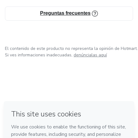
Preguntas frecuentes
El contenido de este producto no representa la opinión de Hotmart.
Si ves informaciones inadecuadas,
denúncialas aquí
en Ciudad de México
en Bogotá
en Amsterdam
en Madrid
en Belo Horizonte
Hecho con
❤