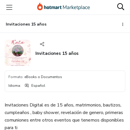
Ir
Ir
Ir
al
a
al
contenido
la
pie
principal
página
de
Invitaciones 15 años
de
página
pago
Invitaciones 15 años
Formato
:
eBooks o Documentos
Idioma
:
Español
Invitaciones Digital es de 15 años, matrimonios, bautizos,
cumpleaños , baby shower, revelación de genero, primeras
comuniones entre otros eventos que tenemos disponibles
para ti