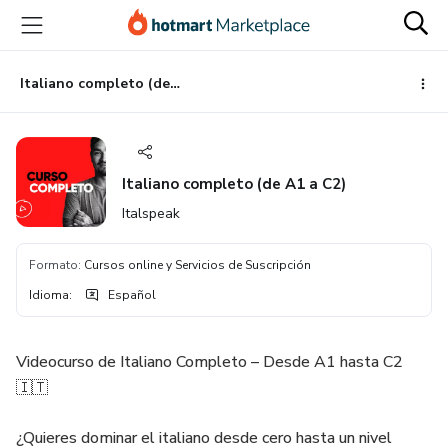
Ir
Ir
Ir
al
a
al
contenido
la
pie
principal
página
de
Italiano completo (de A1 a C2)
de
página
pago
Italiano completo (de A1 a C2)
Italspeak
Formato
:
Cursos online y Servicios de Suscripción
Idioma
:
Español
Videocurso de Italiano Completo – Desde A1 hasta C2
🇮🇹
¿Quieres dominar el italiano desde cero hasta un nivel