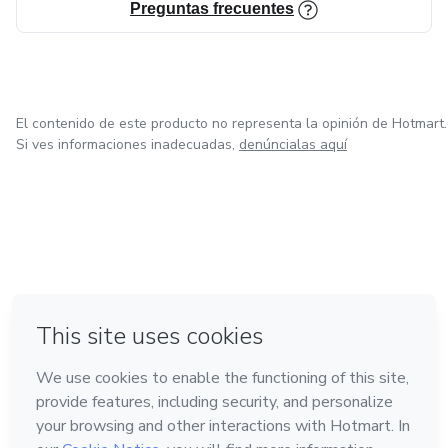
Preguntas frecuentes
El contenido de este producto no representa la opinión de Hotmart.
Si ves informaciones inadecuadas,
denúncialas aquí
en Bogotá
en Amsterdam
en Madrid
en Ciudad de México
Hecho con
❤
en Belo Horizonte
Conoce Hotmart