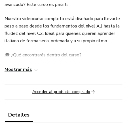
avanzado? Este curso es para ti.
Nuestro videocurso completo está diseñado para llevarte
paso a paso desde los fundamentos del nivel A1 hasta la
fluidez del nivel C2. Ideal para quienes quieren aprender
italiano de forma seria, ordenada y a su propio ritmo.
🎓 ¿Qué encontrarás dentro del curso?
✔️ Explicaciones claras y progresivas, en español, para
Mostrar más
facilitar la comprensión
✔️ Gramática, vocabulario, comprensión auditiva, lectura,
Acceder al producto comprado
escritura y expresión oral
✔️ Actividades prácticas y ejercicios resueltos en cada
Detalles
módulo