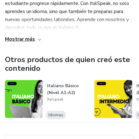
🌍 Estudia desde cualquier lugar del mundo y conéctate
estudiante progrese rápidamente. Con ItalSpeak, no solo
con el idioma y la cultura italiana de manera auténtica.
aprendes un idioma, sino que también te preparas para
nuevas oportunidades laborales. Aprende con nosotros y
¡Empieza hoy y transforma tu italiano!
descubre todo lo que el italiano ti...
Mostrar más
Otros productos de quien creó este
contenido
Italiano Básico
I
(Nivel A1-A2)
(
Italspeak
I
Idiomas