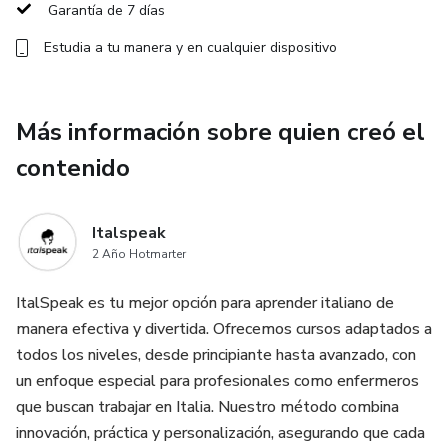
Garantía de 7 días
✔️ Acceso ilimitado: estudia cuándo y donde quieras
Estudia a tu manera y en cualquier dispositivo
✔️ Contenidos alineados al Marco Común Europeo (MCER)
✔️ Material adicional descargable y tests de repaso
Más información sobre quien creó el
contenido
👨‍🏫 Creado por un examinador oficial de CELI y CILS, este
curso no solo enseña el idioma, sino que te prepara para
certificarlo si lo deseas. Es ideal para estudiantes,
Italspeak
profesionales, viajeros o amantes del idioma italiano que
2 Año Hotmarter
quieren alcanzar un alto nivel con una metodología
ItalSpeak es tu mejor opción para aprender italiano de
estructurada y eficaz.
manera efectiva y divertida. Ofrecemos cursos adaptados a
No importa si partes de cero o si ya tienes conocimientos:
todos los niveles, desde principiante hasta avanzado, con
puedes iniciar en el nivel que te corresponde y avanzar a tu
un enfoque especial para profesionales como enfermeros
ritmo, sin presiones.
que buscan trabajar en Italia. Nuestro método combina
innovación, práctica y personalización, asegurando que cada