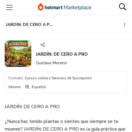
Ir
Ir
Ir
al
a
al
contenido
la
pie
principal
página
de
JARDÍN: DE CERO A PRO
de
página
pago
JARDÍN: DE CERO A PRO
Gustavo Moreno
Formato
:
Cursos online y Servicios de Suscripción
Idioma
:
Español
JARDÍN: DE CERO A PRO
¿Nunca has tenido plantas o sientes que siempre se te
mueren? JARDÍN: DE CERO A PRO es la guía práctica que