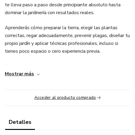
te lleva paso a paso desde principiante absoluto hasta
dominar la jardinería con resultados reales.
Aprenderás cómo preparar la tierra, elegir las plantas
correctas, regar adecuadamente, prevenir plagas, diseñar tu
propio jardín y aplicar técnicas profesionales, incluso si
tienes poco espacio o cero experiencia previa.
Este e-book está diseñado con un lenguaje claro, consejos
Mostrar más
prácticos y métodos probados para que logres un jardín
saludable, bonito y productivo sin complicaciones.
✅ Ideal para principiantes
Acceder al producto comprado
✅ Métodos simples y efectivos
Detalles
✅ Jardinería en casa, macetas y huertos