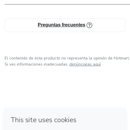
................................................................................................................................................
Preguntas frecuentes
El contenido de este producto no representa la opinión de Hotmart.
Si ves informaciones inadecuadas,
denúncialas aquí
en Ciudad de México
en Bogotá
en Amsterdam
en Madrid
en Belo Horizonte
Hecho con
❤